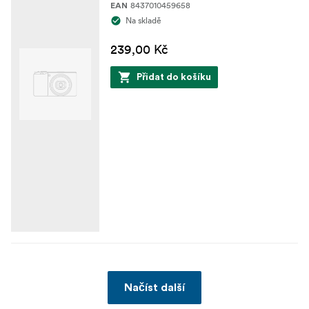
8437010459658
EAN
Na skladě
239,00 Kč
Přidat do košíku
Načíst další