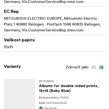
Germany,
Vis.CustomerService@sp.mee.com
EC Rep
MITSUBISHI ELECTRIC EUROPE, Mitsubishi-Electric-
Platz 1 40882 Ratingen · Postfach 1548 40835 Ratingen,
Germany,
Vis.CustomerService@sp.mee.com
Velikost papíru
15x15
Varianty
Zobrazit jako
MITSUBISHI
Albums for double-sided prints,
15x15 (Baby Blue)
114862
Kód produktu
8437010459535
EAN
Na skladě