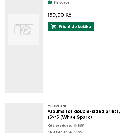
Na skladě
169,00 Kč
Přidat do košíku
MITSUBISHI
Albums for double-sided prints,
15x15 (White Spark)
114865
Kód produktu
8437010459566
EAN