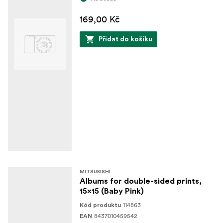
169,00 Kč
Přidat do košíku
MITSUBISHI
Albums for double-sided prints,
15x15 (Baby Pink)
114863
Kód produktu
8437010459542
EAN