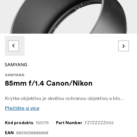
SAMYANG
85mm f/1.4 Canon/Nikon
Krytka objektivu je skvělou ochranou objektivu a blokuje pronikání rozptýleného světla do objektivu.
Přečtěte si více
112079
FZ7ZZZZZ002
Kód produktu
Part Number
8809298886868
EAN