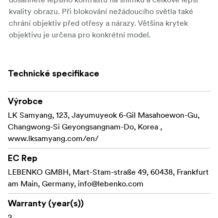
kvality obrazu. Při blokování nežádoucího světla také
chrání objektiv před otřesy a nárazy. Většina krytek
objektivu je určena pro konkrétní model.
Technické specifikace
Výrobce
LK Samyang, 123, Jayumuyeok 6-Gil Masahoewon-Gu,
Changwong-Si Geyongsangnam-Do, Korea ,
www.lksamyang.com/en/
EC Rep
LEBENKO GMBH, Mart-Stam-straße 49, 60438, Frankfurt
am Main, Germany,
info@lebenko.com
Warranty (year(s))
2