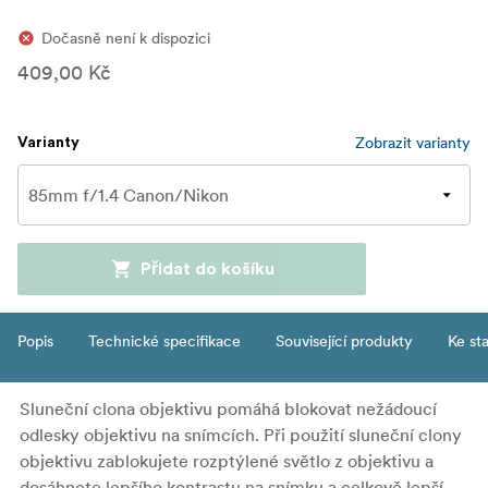
Dočasně není k dispozici
409,00 Kč
Zobrazit varianty
Varianty
Přidat do košíku
Popis
Technické specifikace
Související produkty
Ke st
Sluneční clona objektivu pomáhá blokovat nežádoucí
odlesky objektivu na snímcích. Při použití sluneční clony
objektivu zablokujete rozptýlené světlo z objektivu a
dosáhnete lepšího kontrastu na snímku a celkově lepší