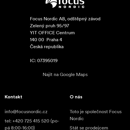
Focus Nordic AB, odštěpný závod

Zelený pruh 95/97

YIT OFFICE Centrum

140 00  Praha 4

Česká republika

IC: 07395019
Najít na Google Maps
Kontakt
O nás
info@focusnordic.cz
Toto je společnost Focus
Nordic
tel: +420 725 415 520 (po-
pá 8:00-16:00)
Stát se prodejcem