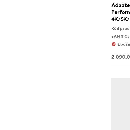
Adapter
Perform
4K/5K/
Kód prod
8105
EAN
Dočasn
2 090,