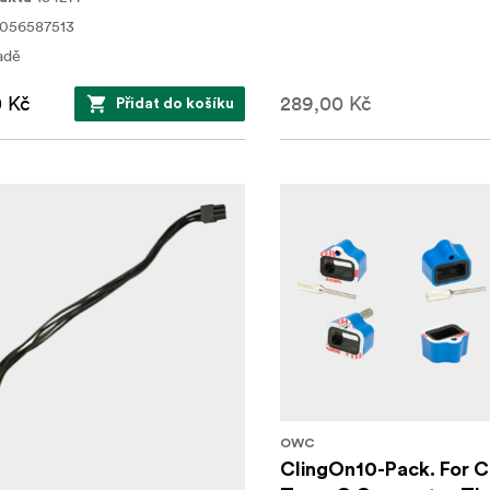
056587513
adě
0 Kč
289,00 Kč
Přidat do košíku
OWC
ClingOn10-Pack. For 