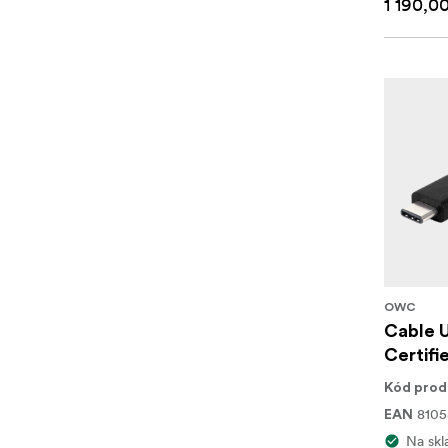
1 190,0
OWC
Cable U
Certifi
Kód prod
810
EAN
Na skl