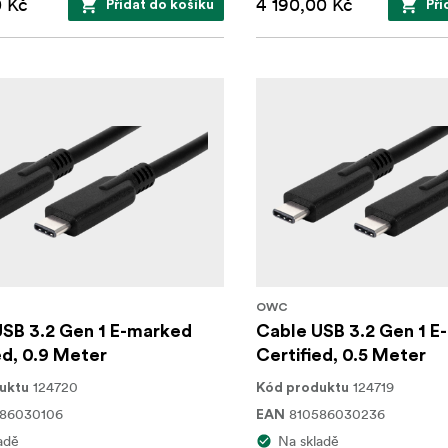
0 Kč
4 190,00 Kč
Přidat do košíku
Při
OWC
SB 3.2 Gen 1 E-marked
Cable USB 3.2 Gen 1 E
ed, 0.9 Meter
Certified, 0.5 Meter
124720
124719
uktu
Kód produktu
586030106
810586030236
EAN
adě
Na skladě