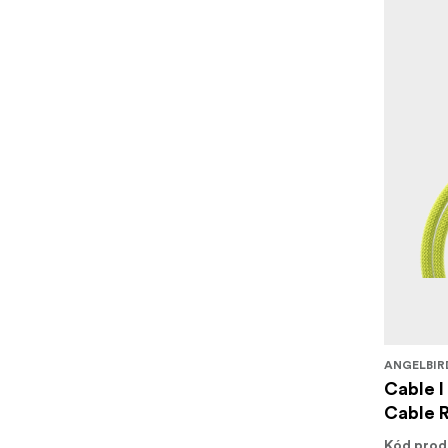
ANGELBIR
Cable I
Cable R
Kód prod