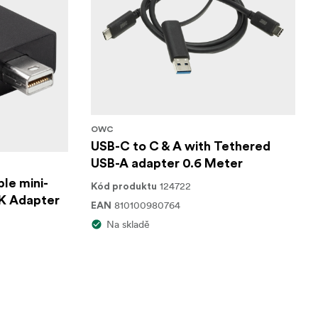
OWC
USB-C to C & A with Tethered
USB-A adapter 0.6 Meter
le mini-
124722
Kód produktu
4K Adapter
810100980764
EAN
Na skladě