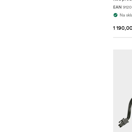
9120
EAN
Na skl
1 190,0