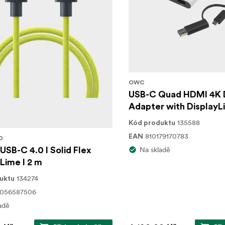
OWC
USB-C Quad HDMI 4K 
Adapter with DisplayL
135588
Kód produktu
810179170783
EAN
D
Na skladě
 USB-C 4.0 I Solid Flex
 Lime I 2 m
134274
uktu
0056587506
adě