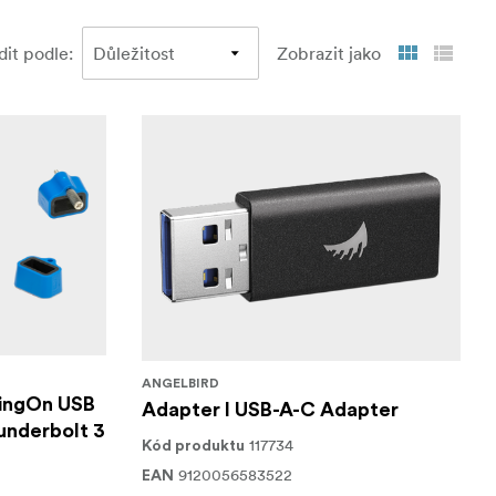
dit podle
:
Zobrazit jako
ANGELBIRD
lingOn USB
Adapter I USB-A-C Adapter
nderbolt 3
117734
Kód produktu
9120056583522
EAN