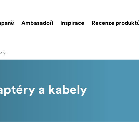
paně
Ambasadoři
Inspirace
Recenze produkt
bely
aptéry a kabely