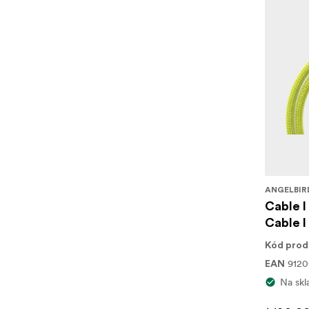
ANGELBIR
Cable I
Cable I
Kód prod
912
EAN
Na skl