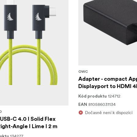
OWC
Adapter - compact App
Displayport to HDMI 
124712
Kód produktu
810586031134
EAN
D
Dočasně není k dispozici
 USB-C 4.0 I Solid Flex
ight-Angle I Lime I 2 m
134277
uktu