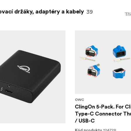
39
vací držáky, adaptéry a kabely
Tří
OWC
ClingOn 5-Pack. For C
Type-C Connector Thu
/ USB-C
124728
Kód produktu