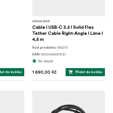
ANGELBIRD
Cable I USB-C 3.2 I Solid Flex
Tether Cable Right-Angle I Lime I
4,5 m
134270
Kód produktu
9120056587537
EAN
Na skladě
1 690,00 Kč
dat do košíku
Přidat do košíku