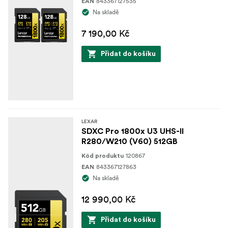
843367127535
EAN
Na skladě
7 190,00 Kč
Přidat do košíku
LEXAR
SDXC Pro 1800x U3 UHS-II
R280/W210 (V60) 512GB
120867
Kód produktu
843367127863
EAN
Na skladě
12 990,00 Kč
Přidat do košíku