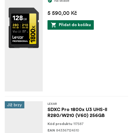
Na skladě
5 590,00 Kč
Přidat do košíku
Již brzy
LEXAR
SDXC Pro 1800x U3 UHS-II
R280/W210 (V60) 256GB
117587
Kód produktu
843367124510
EAN