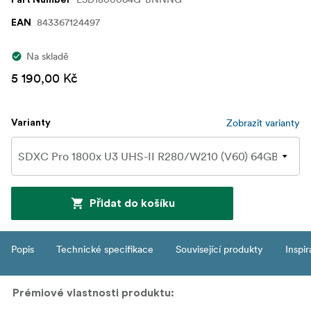
Part Number
843367124497
EAN
Na skladě
5 190,00 Kč
Zobrazit varianty
Varianty
Přidat do košíku
Popis
Technické specifikace
Související produkty
Inspi
Prémiové vlastnosti produktu: