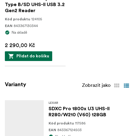
Type B/SD UHS-II USB 3.2
Gen2 Reader
124105
Kód produktu
843367130344
EAN
Na skladě
2 290,00 Kč
Přidat do košíku
Varianty
Zobrazit jako
LEXAR
SDXC Pro 1800x U3 UHS-II
R280/W210 (V60) 128GB
117586
Kód produktu
843367124503
EAN