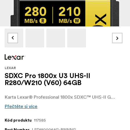
LEXAR
SDXC Pro 1800x U3 UHS-II
R280/W210 (V60) 64GB
Karta Lexar® Professional 1800x SDXC™ UHS-II GOLD, navržená pro vaše digitální zrcadlovky nebo bezzrcadlovky, vám umožní rychle zachytit a přenést vysoce kvalitní fotografie a ohromující Full HD a 4K video při rychlostí čtení až 280 MB/s1. Díky nejnovější technologii UHS-II a hodnocení Video Speed Class 60 (V60) tato karta dramaticky urychlí vaši práci - od začátku až do konce.
Přečtěte si více
117585
Kód produktu
LSD1800064G-BNNNG