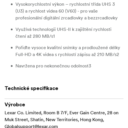
Vysokorychlostní výkon – rychlostní třída UHS 3
(U3) a rychlost videa 60 (V60) - pro vaše
profesionální digitální zrcadlovky a bezzrcadlovky
Využívá technologii UHS-II k zajištění rychlosti
čtení až 280 MB/s1
Pořiďte vysoce kvalitní snímky a prodloužené délky
Full-HD a 4K videa s rychlostí zápisu až 210 MB/s2
Navržena pro nekonečnou odolnost3
Zpětně kompatibilní se zařízeními UHS-I
Technické specifikace
Omezená doživotní záruka
Výkon na profesionální úrovni, který dokonale splní
Výrobce
Karta Lexar® Professional 1800x SDXC™
vaše potřeby
Lexar Co. Limited, Room B 7/F, Ever Gain Centre, 28 on
UHS-II GOLD, navržená pro vaše digitální zrcadlovky
Muk Street, Shatin, New Territories, Hong Kong,
nebo bezzrcadlovky, vám umožní rychle zachytit a
Globalsupport@lexar.com