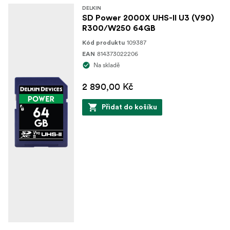
Zpětně kompatibilní se zařízeními nepodporující
DELKIN
UHS-II
SD Power 2000X UHS-II U3 (V90)
R300/W250 64GB
109387
Kód produktu
814373022206
EAN
Na skladě
2 890,00 Kč
Přidat do košíku