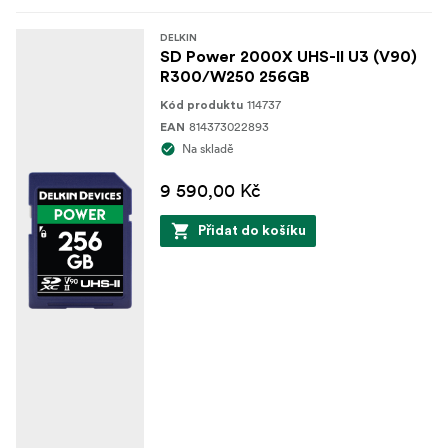
DELKIN
SD Power 2000X UHS-II U3 (V90)
R300/W250 256GB
114737
Kód produktu
814373022893
EAN
Na skladě
9 590,00 Kč
Přidat do košíku