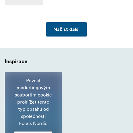
Načíst další
Inspirace
Povolit
marketingovým
souborům cookie
prohlížet tento
typ obsahu od
společnosti
Focus Nordic