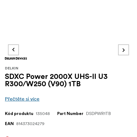
DELKIN
SDXC Power 2000X UHS-II U3
R300/W250 (V90) 1TB
Přečtěte si více
135048
DSDPWR1TB
Kód produktu
Part Number
814373024279
EAN