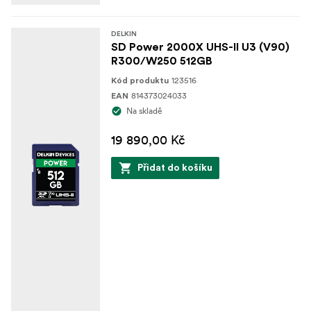
DELKIN
SD Power 2000X UHS-II U3 (V90)
R300/W250 512GB
123516
Kód produktu
814373024033
EAN
Na skladě
19 890,00 Kč
Přidat do košíku