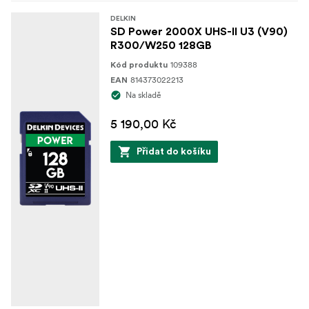
DELKIN
SD Power 2000X UHS-II U3 (V90)
R300/W250 128GB
109388
Kód produktu
814373022213
EAN
Na skladě
5 190,00 Kč
Přidat do košíku