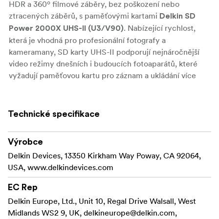
HDR a 360º filmové záběry, bez poškození nebo
ztracených záběrů, s paměťovými kartami
Delkin SD
. Nabízející rychlost,
Power 2000X UHS-II (U3/V90)
která je vhodná pro profesionální fotografy a
kameramany, SD karty UHS-II podporují nejnáročnější
video režimy dnešních i budoucích fotoaparátů, které
vyžadují paměťovou kartu pro záznam a ukládání více
souborů najednou, například RAW + JPEG, více video
streamů vytvořených fotoaparáty 360°, videa + statické
snímky + GPS data a time-lapse. Navíc je zpětně
Technické specifikace
kompatibilní se staršími zařízeními se standardním
rozlišením a nepodporující UHS-II.
Výrobce
Podporuje nejnáročnější filmové režimy
Delkin Devices, 13350 Kirkham Way Poway, CA 92064,
Oceněná třídou Video Speed Class 90 (V90) a využívající
USA, www.delkindevices.com
dvě řady pinů, cinema SD karty se mohou pochlubit
EC Rep
rychlostí záznamu přesahující 250MB/s pro
Delkin Europe, Ltd., Unit 10, Regal Drive Walsall, West
nepřerušovaný záznam 4K, 8K, 3D, HDR, 360º a
Midlands WS2 9, UK,
vysokorychlostních videí. Karta zaručuje minimální
delkineurope@delkin.com
,