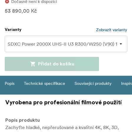
Dočasně není k dispozici
53 890,00 Kč
Zobrazit varianty
Varianty
Přidat do košíku
Popis
Technické specifikace
Související produkty
Inspi
Vyrobena pro profesionální filmové použití
Popis produktu
Zachyťte hladké, nepřerušované a kvalitní 4K, 8K, 3D,