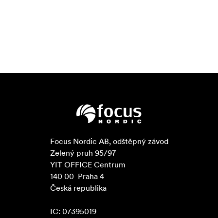
Focus Nordic AB, odštěpný závod

Zelený pruh 95/97

YIT OFFICE Centrum

140 00  Praha 4

Česká republika

IC: 07395019