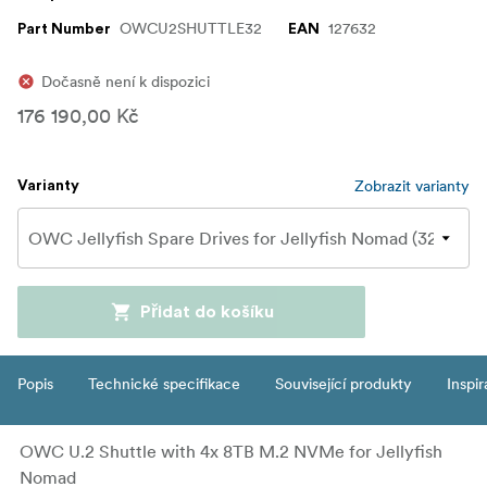
OWCU2SHUTTLE32
127632
Part Number
EAN
Dočasně není k dispozici
176 190,00 Kč
Zobrazit varianty
Varianty
Přidat do košíku
Popis
Technické specifikace
Související produkty
Inspi
OWC U.2 Shuttle with 4x 8TB M.2 NVMe for Jellyfish
Nomad