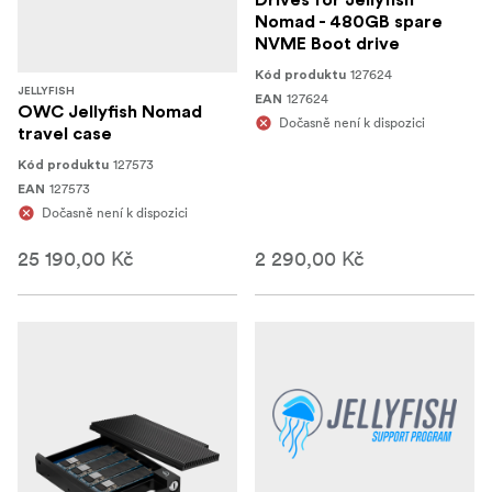
Drives for Jellyfish
Nomad - 480GB spare
NVME Boot drive
127624
Kód produktu
JELLYFISH
127624
EAN
OWC Jellyfish Nomad
Dočasně není k dispozici
travel case
127573
Kód produktu
127573
EAN
Dočasně není k dispozici
25 190,00 Kč
2 290,00 Kč