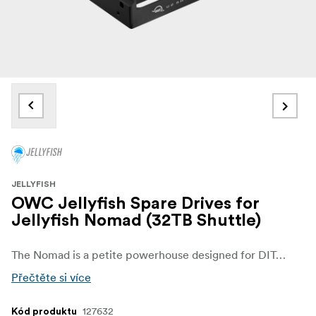
JELLYFISH
OWC Jellyfish Spare Drives for
Jellyfish Nomad (32TB Shuttle)
The Nomad is a petite powerhouse designed for DITs, independent 3D studios, and on-the-go editors needing a shared media pool to work on the same project and access the same assets. Built with 6000MB/s of aggregate bandwidth, capacities up to 64TB of user swappable NVMe drives, 6 direct attached 10GbE ports, and 128GB of RAM, the Jellyfish Nomad can handle RAW files, multicamera projects, image sequences, and VR without breaking a sweat. It is simply the fastest, most portable, and user-friendly shared storage solution on the planet, changing the game for editing teams and redefining the art of teamwork.
Přečtěte si více
127632
Kód produktu