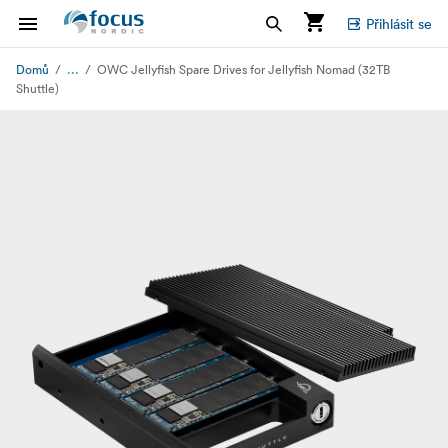
Přihlásit se
...
Domů
OWC Jellyfish Spare Drives for Jellyfish Nomad (32TB
Shuttle)