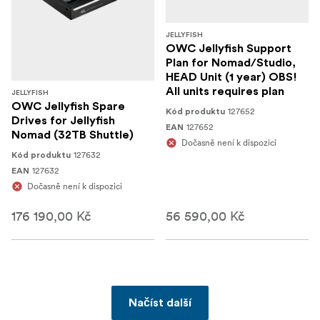
JELLYFISH
OWC Jellyfish Support
Plan for Nomad/Studio,
HEAD Unit (1 year) OBS!
All units requires plan
JELLYFISH
OWC Jellyfish Spare
127652
Kód produktu
Drives for Jellyfish
127652
EAN
Nomad (32TB Shuttle)
Dočasně není k dispozici
127632
Kód produktu
127632
EAN
Dočasně není k dispozici
176 190,00 Kč
56 590,00 Kč
Načíst další