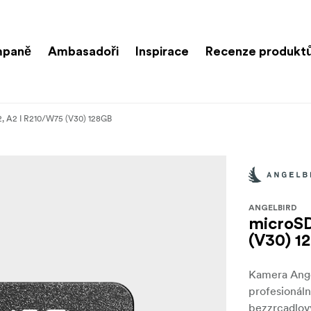
paně
Ambasadoři
Inspirace
Recenze produkt
 A2 I R210/W75 (V30) 128GB
ANGELBIRD
microS
(V30) 1
Kamera Ange
profesionáln
bezzrcadlov