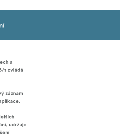
ní
ech a
B/s zvládá
ivý záznam
aplikace.
elších
ání, udržuje
šení