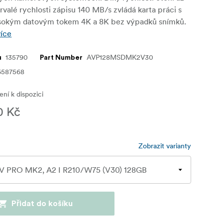
rvalé rychlosti zápisu 140 MB/s zvládá karta práci s
sokým datovým tokem 4K a 8K bez výpadků snímků.
více
135790
AVP128MSDMK2V30
u
Part Number
6587568
ní k dispozici
0 Kč
Zobrazit varianty
Přidat do košíku