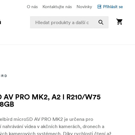
O nás
Kontaktujte nás
Novinky
Přihlásit se
ů
D AV PRO MK2, A2 I R210/W75
28GB
lbird microSD AV PRO MK2 je určena pro
í nahrávání videa v akčních kamerách, dronech a
ých kamerových systémech. Díky rychlosti čtení až