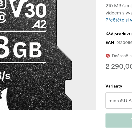
210 MB/s a t
videem s vy
Přečtěte si 
Kód produkt
912005
EAN
Dočasně ne
2 290,0
Varianty