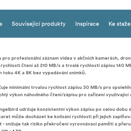
e
Související produkty
Inspirace
Ke staže
pro profesionální záznam videa v akčních kamerách, dron
chlosti čtení až 210 MB/s a trvalé rychlosti zápisu 140 M
 toku 4K a 8K bez vypadávání snímků.
uje minimální trvalou rychlost zápisu 30 MB/s pro spolehl
chlý výkon náhodného čtení/zápisu pro zařízení využívající 
gelbird udržuje konzistentní výkon zápisu po celou dobu d
ret může docházet ke kolísání rychlosti při jejich zaplňov
 - snižuje tak riziko překročení vyrovnávací paměti a přeru