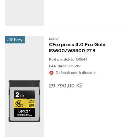
Již brzy
LEXAR
CFexpress 4.0 Pro Gold
R3600/W3300 2TB
130544
Kód produktu
843367135851
EAN
Dočasně není k dispozici
29 790,00 Kč