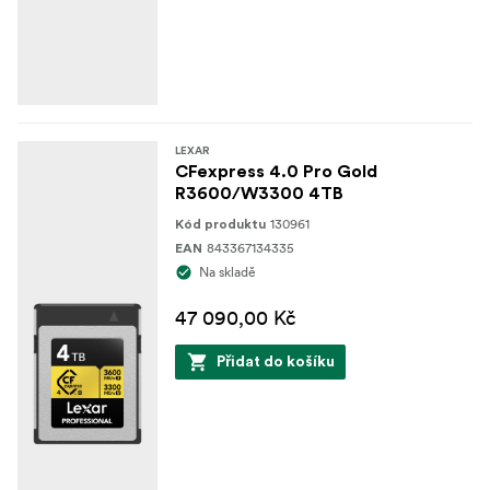
LEXAR
CFexpress 4.0 Pro Gold
R3600/W3300 4TB
130961
Kód produktu
843367134335
EAN
Na skladě
47 090,00 Kč
Přidat do košíku