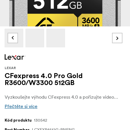
LEXAR
CFexpress 4.0 Pro Gold
R3600/W3300 512GB
Vyzkoušejte výhodu CFexpress 4.0 a pořizujte video v surové filmové kvalitě 8K s 512GB profesionální paměťovou kartou GOLD CFexpress 4.0 typu B od společnosti Lexar, která poskytuje rychlost čtení až 3600 MB/s, rychlost zápisu až 3300 MB/s a trvalou rychlost zápisu 3000 MB/s, což pomáhá urychlit postprodukci.
Přečtěte si více
130542
Kód produktu
LCXEXP4512G-RNENG