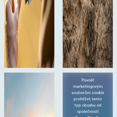
Povolit
marketingovým
souborům cookie
prohlížet tento
typ obsahu od
společnosti