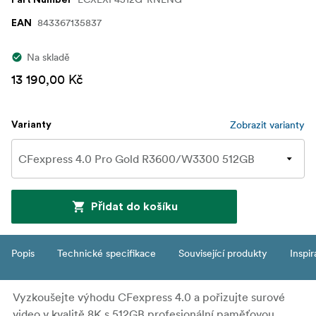
Part Number
843367135837
EAN
Na skladě
13 190,00 Kč
Zobrazit varianty
Varianty
Přidat do košíku
Popis
Technické specifikace
Související produkty
Inspi
Vyzkoušejte výhodu CFexpress 4.0 a pořizujte surové
video v kvalitě 8K s 512GB profesionální paměťovou