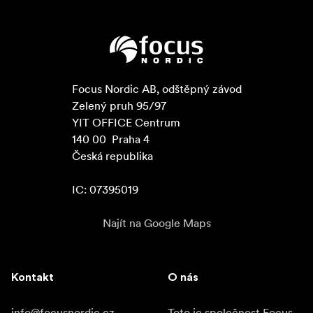
Focus Nordic AB, odštěpný závod

Zelený pruh 95/97

YIT OFFICE Centrum

140 00  Praha 4

Česká republika

IC: 07395019
Najít na Google Maps
Kontakt
O nás
info@focusnordic.cz
Toto je společnost Focus