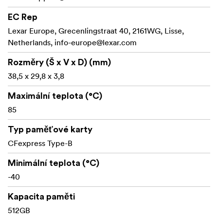
Zaznamenává surové video 8K
EC Rep
S certifikací IP5X pro ochranu proti prachu
Lexar Europe, Grecenlingstraat 40, 2161WG, Lisse,
Netherlands,
info-europe@lexar.com
Odolný proti nárazům / vibracím / teplotám
Rozměry (Š x V x D) (mm)
Odolný proti opotřebení / stlačení / ohybu
38,5 x 29,8 x 3,8
Omezená doživotní záruka
Maximální teplota (°C)
Technologie PCIe 4.0
85
Impressive Pro Performance
poskytuje maximální rychlost čtení 3600 MB/s a
Typ paměťové karty
maximální rychlost zápisu 3000 MB/s, abyste mohli
CFexpress Type-B
zachytit živé a rychlé akční záběry a poté je výkonně
zpracovat po dokončení produkce.
Minimální teplota (°C)
Trvalá rychlost zápisu
Úžasné trvalé rychlosti zápisu
-40
3000 MB/s vám umožní natáčet video v komerční kvalitě
Kapacita paměti
bez výpadků snímků a pořizovat fotografie bez
512GB
zadrhávání v sériovém režimu, snímek za snímkem.