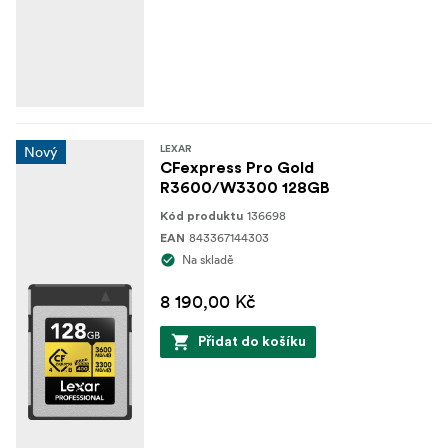
Nový
LEXAR
CFexpress Pro Gold
R3600/W3300 128GB
136698
Kód produktu
843367144303
EAN
Na skladě
8 190,00 Kč
Přidat do košíku