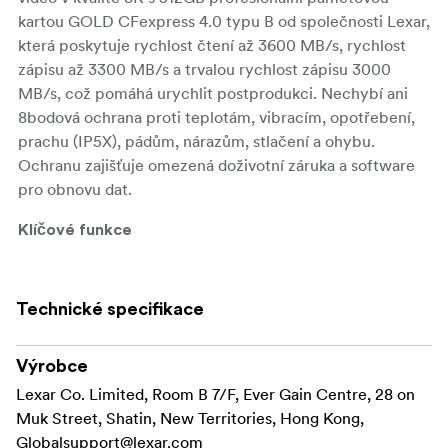
kartou GOLD CFexpress 4.0 typu B od společnosti Lexar,
která poskytuje rychlost čtení až 3600 MB/s, rychlost
zápisu až 3300 MB/s a trvalou rychlost zápisu 3000
MB/s, což pomáhá urychlit postprodukci. Nechybí ani
8bodová ochrana proti teplotám, vibracím, opotřebení,
prachu (IP5X), pádům, nárazům, stlačení a ohybu.
Ochranu zajišťuje omezená doživotní záruka a software
pro obnovu dat.
Klíčové funkce
Kapacita úložiště 512 GB
Technické specifikace
Sběrnice PCIe 4.0
Max. rychlost čtení: 3600 MB/s
Výrobce
Max. rychlost zápisu: 3300 MB/s
Lexar Co. Limited, Room B 7/F, Ever Gain Centre, 28 on
Muk Street, Shatin, New Territories, Hong Kong,
Stálá rychlost zápisu: 3000 MB/s
Globalsupport@lexar.com