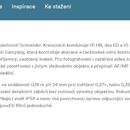
e
Inspirace
Ke stažení
lečností Schneider-Kreuznach kombinuje tři HR, dva ED a tři 
 Samyang, která kontroluje aberace a zachovává ostrý kontra
říjemný, zaoblený bokeh. Pro fotografování i natáčení videa za
ké zaostřování s jistým sledováním objektu a přepínač AF/MF 
ladění.
již na vzdálenost 0,18 m při 24 mm pro zvětšení 0,27×, nebo 0,3
vání detailních záběrů bez nutnosti výměny objektivu. Robust
říkající vodě IP5X a navíc má povrchovou úpravu odpuzující vod
oužití filtrů jednoduché.
a 102-126 mm