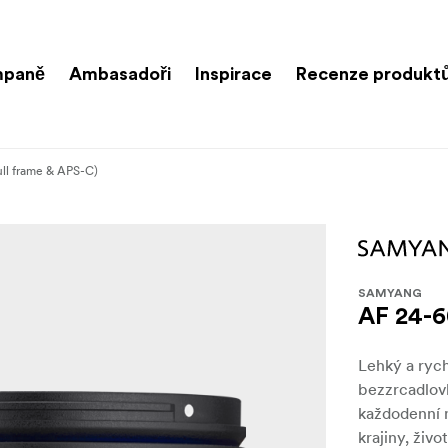
paně
Ambasadoři
Inspirace
Recenze produkt
ll frame & APS-C)
SAMYANG
AF 24-6
Lehký a ryc
bezzrcadlov
každodenní 
krajiny, živo