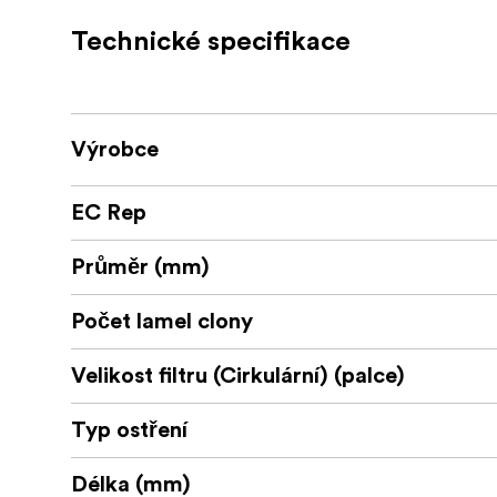
- Konstantní světelnost F2,8 v rozsahu 24-
- Společně vyvinutý se společností Schneid
Technické specifikace
- 14 členů v 11 skupinách (ASP, HR, ED) s 
- Lineární automatické ostření STM připra
- Ostření zblízka: 0,18 m (0,27×) na šířku; 0,
- Odolná konstrukce s odolností proti prachu
Výrobce
- Velikost filtru 72 mm
Co je v krabici:
EC Rep
Čočka
Průměr (mm)
Přední a zadní krytka
Počet lamel clony
Kryt objektivu
Velikost filtru (Cirkulární) (palce)
Typ ostření
Délka (mm)