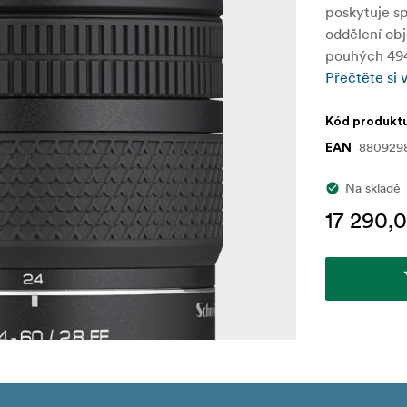
poskytuje sp
oddělení obj
pouhých 494
Přečtěte si 
Kód produkt
880929
EAN
Na skladě
17 290,