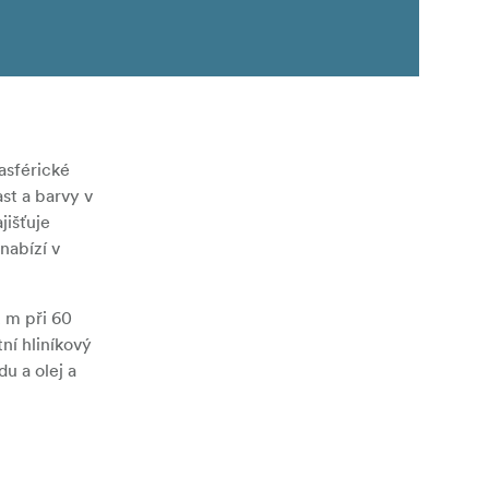
asférické
st a barvy v
jišťuje
nabízí v
2 m při 60
ní hliníkový
u a olej a