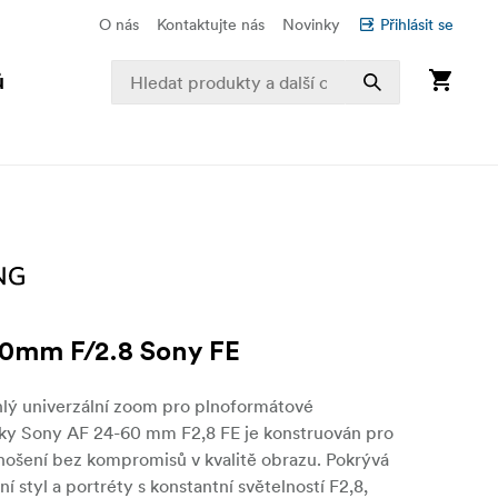
O nás
Kontaktujte nás
Novinky
Přihlásit se
ů
0mm F/2.8 Sony FE
hlý univerzální zoom pro plnoformátové
ky Sony AF 24-60 mm F2,8 FE je konstruován pro
nošení bez kompromisů v kvalitě obrazu. Pokrývá
tní styl a portréty s konstantní světelností F2,8,