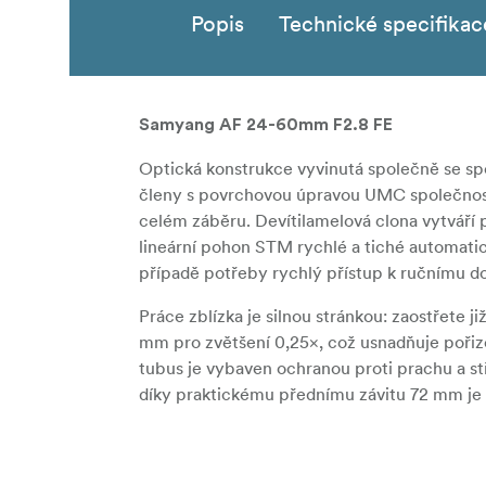
Popis
Technické specifikac
Samyang AF 24-60mm F2.8 FE
Optická konstrukce vyvinutá společně se spo
členy s povrchovou úpravou UMC společnosti
celém záběru. Devítilamelová clona vytváří p
lineární pohon STM rychlé a tiché automatic
případě potřeby rychlý přístup k ručnímu do
Práce zblízka je silnou stránkou: zaostřete 
mm pro zvětšení 0,25×, což usnadňuje pořizo
tubus je vybaven ochranou proti prachu a st
díky praktickému přednímu závitu 72 mm je p
Klíčové vlastnosti
- Lehká, kompaktní konstrukce: 494 g; délk