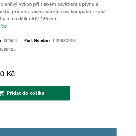
olehlivý výkon při slabém osvětlení a plynulé
ektů, přičemž vaše sada zůstává kompaktní - váží
 g a má délku 102-126 mm.
více
134654
F1216306101
u
Part Number
8889425
00 Kč
Přidat do košíku