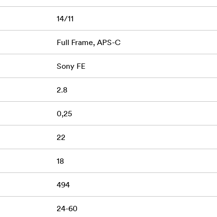
14/11
Full Frame, APS-C
Sony FE
2.8
0,25
22
18
494
24-60