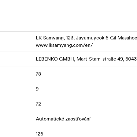
60 mm
er-Kreuznach pro vynikající optický výkon
povrchovou úpravou UMC
vené pro videozáznamy; přepínač AF/MF
32 m (0,25×) na dálku
LK Samyang, 123, Jayumuyeok 6-Gil Masaho
 a stříkající vodě; povrchová úprava odpuzující vodu/olej
www.lksamyang.com/en/
LEBENKO GMBH, Mart-Stam-straße 49, 60438
78
9
72
Automatické zaostřování
126