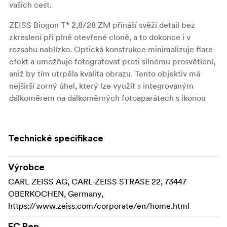
vašich cest.
ZEISS Biogon T* 2,8/28 ZM přináší svěží detail bez
zkreslení při plně otevřené cloně, a to dokonce i v
rozsahu nablízko. Optická konstrukce minimalizuje flare
efekt a umožňuje fotografovat proti silnému prosvětlení,
aniž by tím utrpěla kvalita obrazu. Tento objektiv má
nejširší zorný úhel, který lze využít s integrovaným
dálkoměrem na dálkoměrných fotoaparátech s ikonou
Zeiss, je k dispozici ještě další dálkoměr 25/28 mm.
Biogon T* 2,8/28 ZM je ideální pro cestovatelskou
fotografii a také se dobře hodí pro skupinové a
Technické specifikace
interiérové fotografie v prostorech na špičkové úrovni a s
nutností minimalizace širokoúhlého zkreslení.
Výrobce
Technické informace:
CARL ZEISS AG, CARL-ZEISS STRASE 22, 73447
OBERKOCHEN, Germany,
Rozsah clony:
https://www.zeiss.com/corporate/en/home.html
Zaostření nablízko:
EC Rep