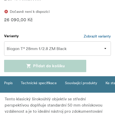
Dočasně není k dispozici
26 090,00 Kč
Zobrazit varianty
Varianty
Přidat do košíku
Popis
Technické specifikace
Související produkty
Ke st
Tento klasický širokoúhlý objektiv se střední
perspektivou doplňuje standardní 50 mm ohniskovou
vzdálenost a je to ideální nástroj pro zdokumentování