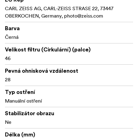
Závit pro filtr:
CARL ZEISS AG, CARL-ZEISS STRASE 22, 73447
OBERKOCHEN, Germany,
photo@zeiss.com
Délka:
Barva
Hmotnost:
Černá
Stínítko se prodává zvlášť
Velikost filtru (Cirkulární) (palce)
46
Pevná ohnisková vzdálenost
28
Typ ostření
Manuální ostření
Stabilizátor obrazu
Ne
Délka (mm)