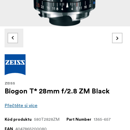
ZEISS
Biogon T* 28mm f/2.8 ZM Black
Přečtěte si více
580T2828ZM
1365-657
Kód produktu
Part Number
4047865200080
EAN