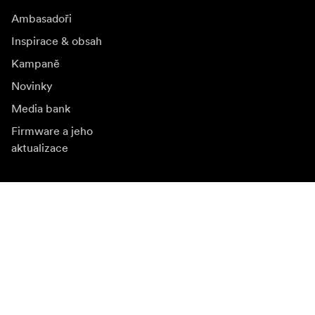
Ambasadoři
Inspirace & obsah
Kampaně
Novinky
Media bank
Firmware a jeho
aktualizace
Odebírat novinky
Získejte nejnovější informace o produktech, inspiraci a
speciální nabídky.
Soukromá osoba
Prodejce