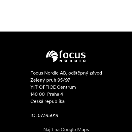
Focus Nordic AB, odštěpný závod

Zelený pruh 95/97

YIT OFFICE Centrum

140 00  Praha 4

Česká republika

IC: 07395019
Najít na Google Maps