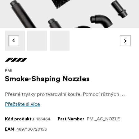
PMI
Smoke-Shaping Nozzles
Přesné trysky pro tvarování kouře. Pomocí různých koncovek trysek můžete tvarovat a vyrábět různé druhy kouře.
Přečtěte si více
126464
PMI_AC_NOZLE
Kód produktu
Part Number
4897130720153
EAN