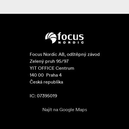
Focus Nordic AB, odštěpný závod

Zelený pruh 95/97

YIT OFFICE Centrum

140 00  Praha 4

Česká republika

IC: 07395019
Najít na Google Maps