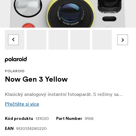
POLAROID
Now Gen 3 Yellow
Klasický analogový instantní fotoaparát. S režimy samospouště a dvojité expozice, vylepšeným systémem automatického ostření se dvěma objektivy a vyrobený ze 40 % z recyklovaných materiálů v šesti různých barvách. To vše proto, abyste mohli zachytit skutečný život na ikonický film Polaroid v plné velikosti.
Přečtěte si více
131020
9158
Kód produktu
Part Number
9120134280220
EAN