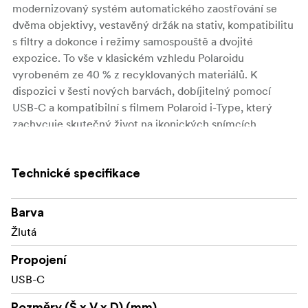
modernizovaný systém automatického zaostřování se
dvěma objektivy, vestavěný držák na stativ, kompatibilitu
s filtry a dokonce i režimy samospouště a dvojité
expozice. To vše v klasickém vzhledu Polaroidu
vyrobeném ze 40 % z recyklovaných materiálů. K
dispozici v šesti nových barvách, dobíjitelný pomocí
USB-C a kompatibilní s filmem Polaroid i-Type, který
zachycuje skutečný život na ikonických snímcích
Polaroid v plné velikosti.
Ikonický design Polaroid Klasický vzhled Polaroidu,
Technické specifikace
který znáte a milujete, nyní vyrobený z materiálů
šetrnějších k budoucnosti.
Barva
Ostré automatické zaostřování. Systém
Žlutá
automatického ostření se dvěma objektivy
Propojení
fotoaparátu Polaroid Now sám vybere, který
objektiv je pro daný záběr vhodný, aniž byste
USB-C
museli cokoli dělat.
Rozměry (Š x V x D) (mm)