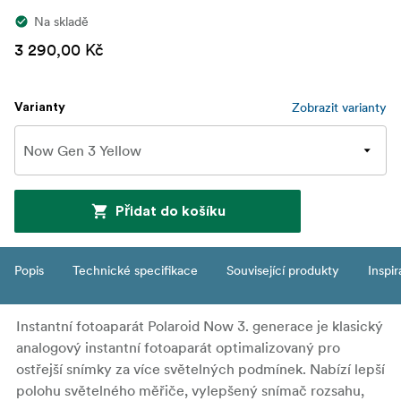
Na skladě
3 290,00 Kč
Zobrazit varianty
Varianty
Přidat do košíku
Popis
Technické specifikace
Související produkty
Inspi
Instantní fotoaparát Polaroid Now 3. generace je klasický
analogový instantní fotoaparát optimalizovaný pro
ostřejší snímky za více světelných podmínek. Nabízí lepší
polohu světelného měřiče, vylepšený snímač rozsahu,