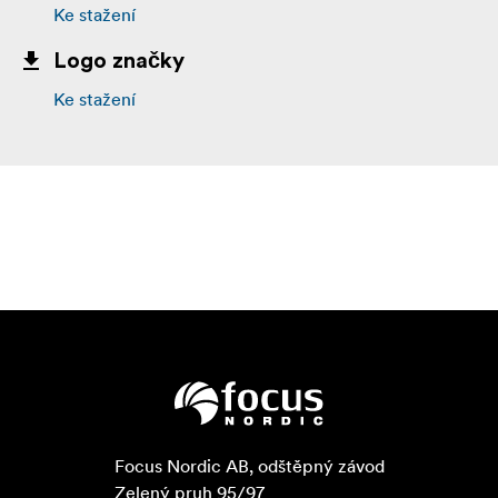
Ke stažení
Logo značky
Ke stažení
Focus Nordic AB, odštěpný závod

Zelený pruh 95/97
