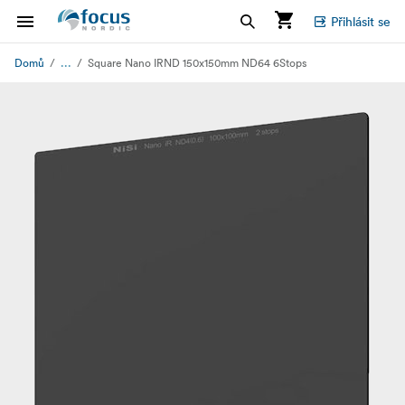
Přihlásit se
...
Domů
Square Nano IRND 150x150mm ND64 6Stops