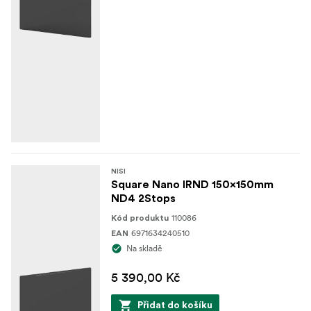
NISI
Square Nano IRND 150x150mm
ND4 2Stops
110086
Kód produktu
6971634240510
EAN
Na skladě
5 390,00 Kč
Přidat do košíku