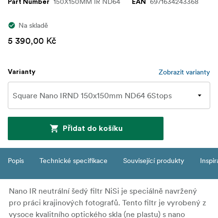
150X150MM IR ND64
6971634243368
Part Number
EAN
Na skladě
5 390,00 Kč
Zobrazit varianty
Varianty
Přidat do košíku
Popis
Technické specifikace
Související produkty
Inspi
Nano IR neutrální šedý filtr NiSi je speciálně navržený
pro práci krajinových fotografů. Tento filtr je vyrobený z
vysoce kvalitního optického skla (ne plastu) s nano