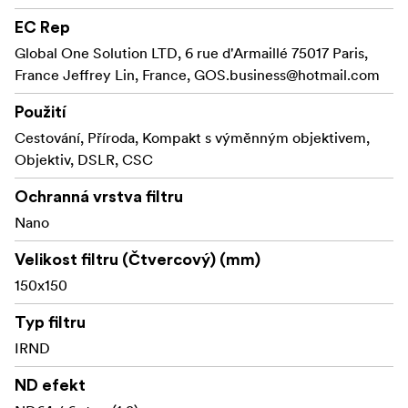
Čočka z temperovaného optického skla (H-K9L)
EC Rep
Global One Solution LTD, 6 rue d'Armaillé 75017 Paris,
France Jeffrey Lin, France,
GOS.business@hotmail.com
Použití
Cestování, Příroda, Kompakt s výměnným objektivem,
Objektiv, DSLR, CSC
Ochranná vrstva filtru
Nano
Velikost filtru (Čtvercový) (mm)
150x150
Typ filtru
IRND
ND efekt