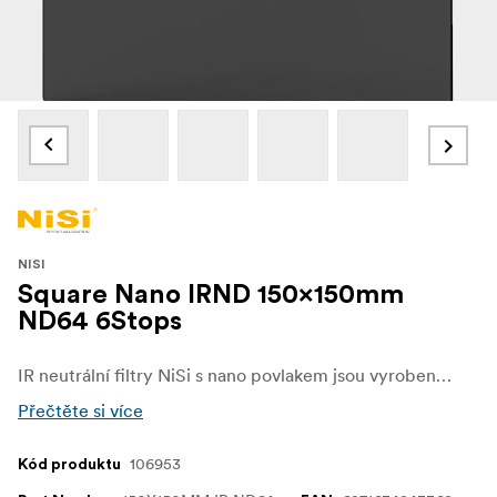
NISI
Square Nano IRND 150x150mm
ND64 6Stops
IR neutrální filtry NiSi s nano povlakem jsou vyrobeny z optického skla s vysokým rozlišením a jsou vybaveny oboustrannou technologií nano povlaku. Umožňují delší expoziční čas, což poskytuje nekonečné kreativní možnosti. Technologie IR umožňuje zachytit živé barvy věrné skutečnosti.
Přečtěte si více
106953
Kód produktu