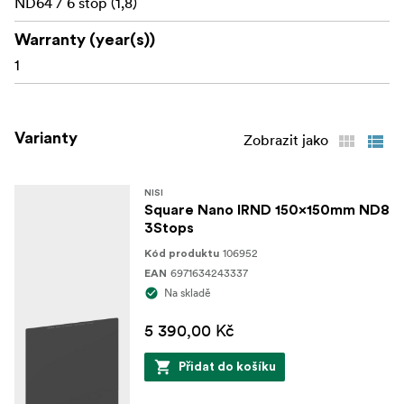
ND64 / 6 stop (1,8)
Warranty (year(s))
1
Varianty
Zobrazit jako
NISI
Square Nano IRND 150x150mm ND8
3Stops
106952
Kód produktu
6971634243337
EAN
Na skladě
5 390,00 Kč
Přidat do košíku