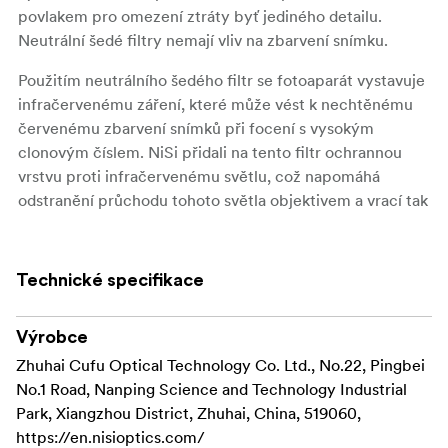
povlakem pro omezení ztráty byť jediného detailu.
Neutrální šedé filtry nemají vliv na zbarvení snímku.
Použitím neutrálního šedého filtr se fotoaparát vystavuje
infračervenému záření, které může vést k nechtěnému
červenému zbarvení snímků při focení s vysokým
clonovým číslem. NiSi přidali na tento filtr ochrannou
vrstvu proti infračervenému světlu, což napomáhá
odstranění průchodu tohoto světla objektivem a vrací tak
přirozenou barvu.
Extrémně nízké nechtěné zabarvení, extrémně
Technické specifikace
nízký odraz
Žádná vinětace
Výrobce
Zhuhai Cufu Optical Technology Co. Ltd., No.22, Pingbei
Vysoké rozlišení
No.1 Road, Nanping Science and Technology Industrial
Povrch ošetřený nanomateriály odpuzujícími vodu i
Park, Xiangzhou District, Zhuhai, China, 519060,
olej po obou stranách
https://en.nisioptics.com/