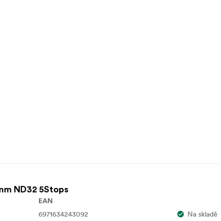
mm ND32 5Stops
EAN
6971634243092
Na skladě