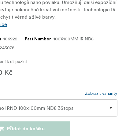
u technologií nano povlaku. Umožňují delší expoziční
kytuje nekonečné kreativní možnosti. Technologie IR
hytit věrné a živé barvy.
více
106922
100X100MM IR ND8
u
Part Number
4243078
ní k dispozici
0 Kč
Zobrazit varianty
Přidat do košíku