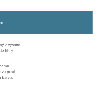
ní
ený z vysoce
é filtry
těnému
tvu proti
u barvu.