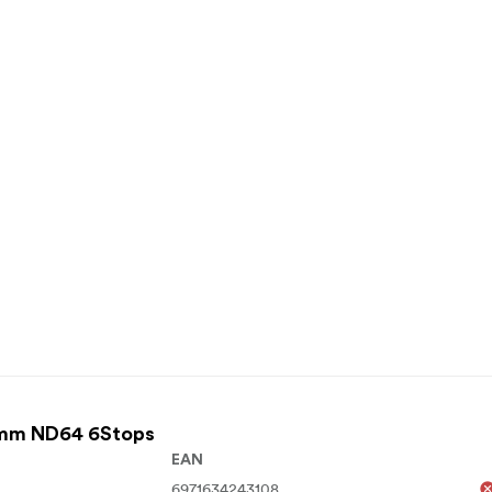
0mm ND64 6Stops
EAN
6971634243108