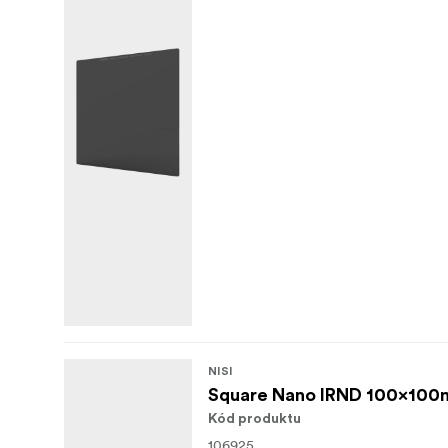
NISI
Square Nano IRND 100x10
Kód produktu
106925