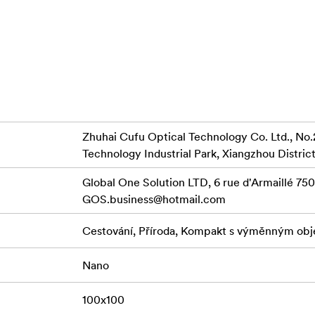
cími vodu i olej po obou stranách
 (H-K9L)
Zhuhai Cufu Optical Technology Co. Ltd., No.
Technology Industrial Park, Xiangzhou District
Global One Solution LTD, 6 rue d'Armaillé 7501
GOS.business@hotmail.com
Cestování, Příroda, Kompakt s výměnným obj
Nano
100x100