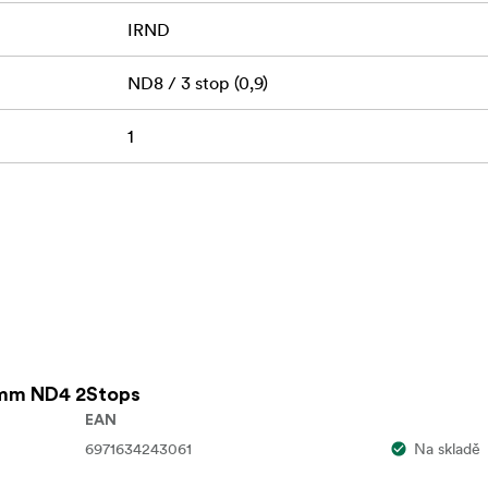
IRND
ND8 / 3 stop (0,9)
1
mm ND4 2Stops
EAN
6971634243061
Na skladě