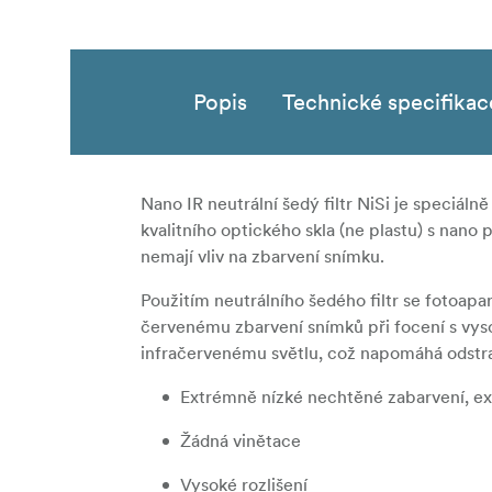
Popis
Technické specifikac
Nano IR neutrální šedý filtr NiSi je speciáln
kvalitního optického skla (ne plastu) s nano 
nemají vliv na zbarvení snímku.
Použitím neutrálního šedého filtr se fotoap
červenému zbarvení snímků při focení s vyso
infračervenému světlu, což napomáhá odstra
Extrémně nízké nechtěné zabarvení, e
Žádná vinětace
Vysoké rozlišení