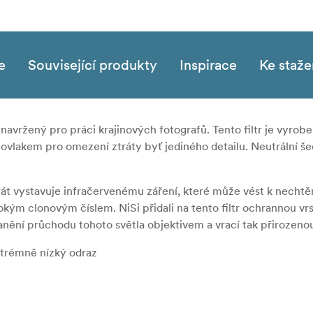
e
Související produkty
Inspirace
Ke staže
ě navržený pro práci krajinových fotografů. Tento filtr je vyrob
povlakem pro omezení ztráty byť jediného detailu. Neutrální šed
arát vystavuje infračervenému záření, které může vést k nech
kým clonovým číslem. NiSi přidali na tento filtr ochrannou vrs
nění průchodu tohoto světla objektivem a vrací tak přirozeno
xtrémně nízký odraz