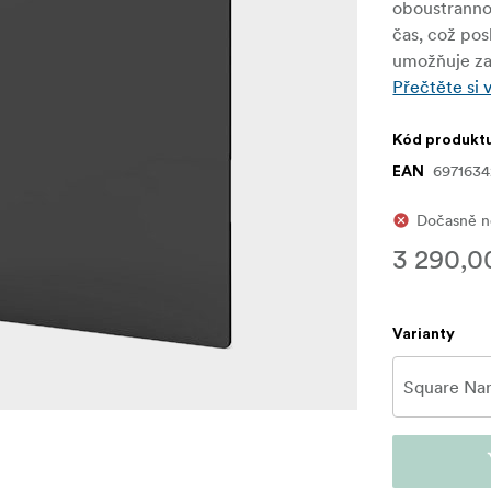
oboustranno
čas, což pos
umožňuje zac
Přečtěte si 
Kód produkt
697163
EAN
Dočasně ne
3 290,0
Varianty