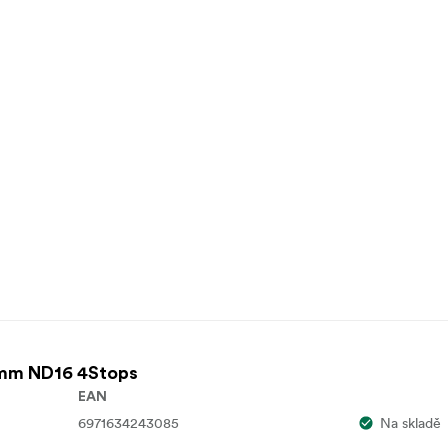
mm ND16 4Stops
EAN
6971634243085
Na skladě