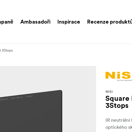
paně
Ambasadoři
Inspirace
Recenze produkt
 3Stops
NISI
Square
3Stops
IR neutrální
optického sk