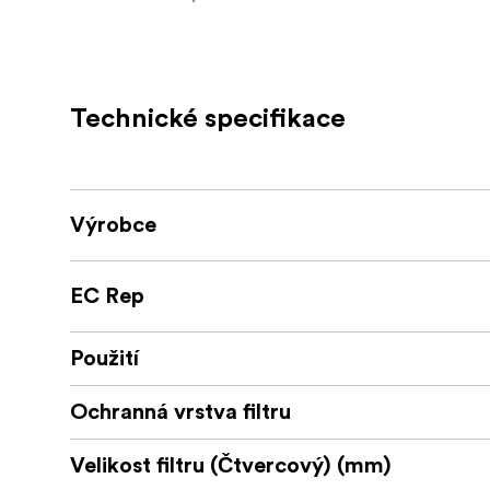
Povrch ošetřený nanomateriály odpuzují
Čočka z temperovaného optického skla
Technické specifikace
Výrobce
EC Rep
Použití
Ochranná vrstva filtru
Velikost filtru (Čtvercový) (mm)