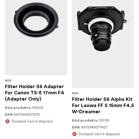
NISI
Filter Holder S6 Adapter
For Canon TS-E 17mm F4
NISI
(Adapter Only)
Filter Holder S6 Alpha Kit
For Laowa FF S 15mm F4.5
115203
Kód produktu
W-Dreamer
6972949371210
EAN
125119
Kód produktu
Dočasně není k dispozici
6972949377427
EAN
Dočasně není k dispozici