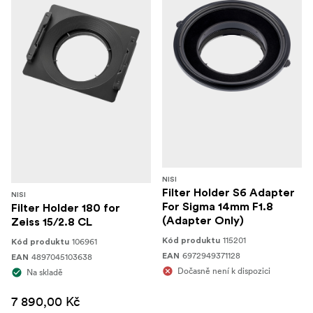
NISI
Filter Holder S6 Adapter
NISI
For Sigma 14mm F1.8
Filter Holder 180 for
(Adapter Only)
Zeiss 15/2.8 CL
115201
106961
Kód produktu
Kód produktu
6972949371128
4897045103638
EAN
EAN
Dočasně není k dispozici
Na skladě
7 890,00 Kč