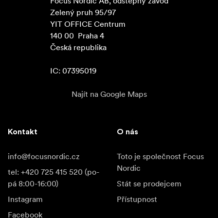
Focus Nordic AB, odštěpný závod

Zelený pruh 95/97

YIT OFFICE Centrum

140 00  Praha 4

Česká republika

IC: 07395019
Najít na Google Maps
Kontakt
O nás
info@focusnordic.cz
Toto je společnost Focus
Nordic
tel: +420 725 415 520 (po-
pá 8:00-16:00)
Stát se prodejcem
Instagram
Přístupnost
Facebook