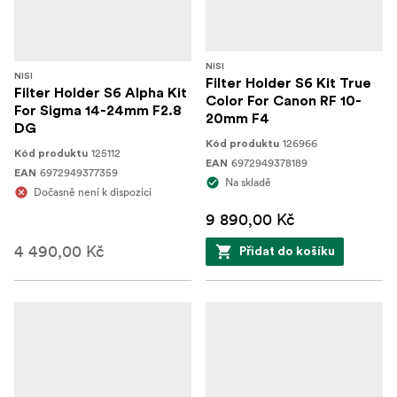
NISI
NISI
Filter Holder S6 Kit True
Filter Holder S6 Alpha Kit
Color For Canon RF 10-
For Sigma 14-24mm F2.8
20mm F4
DG
126966
Kód produktu
125112
Kód produktu
6972949378189
EAN
6972949377359
EAN
Na skladě
Dočasně není k dispozici
9 890,00 Kč
4 490,00 Kč
Přidat do košíku