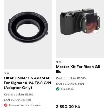
NISI
Master Kit For Ricoh GR
IIIx
NISI
Filter Holder S6 Adapter
118050
Kód produktu
For Sigma 14-24 F2.8 C/N
6972949373498
EAN
(Adapter Only)
Na skladě
115202
Kód produktu
6972949371180
EAN
Dočasně není k dispozici
2 890,00 Kč