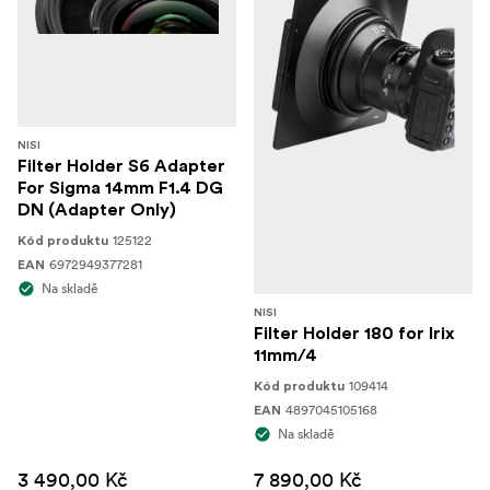
NISI
Filter Holder S6 Adapter
For Sigma 14mm F1.4 DG
DN (Adapter Only)
125122
Kód produktu
6972949377281
EAN
Na skladě
NISI
Filter Holder 180 for Irix
11mm/4
109414
Kód produktu
4897045105168
EAN
Na skladě
3 490,00 Kč
7 890,00 Kč