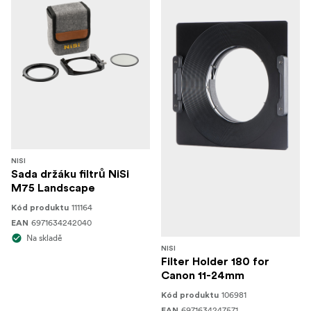
NISI
Sada držáku filtrů NiSi
M75 Landscape
111164
Kód produktu
6971634242040
EAN
Na skladě
NISI
Filter Holder 180 for
Canon 11-24mm
106981
Kód produktu
6971634247571
EAN