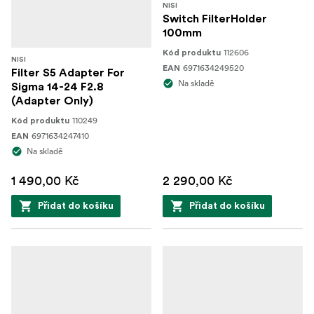
NISI
Switch FilterHolder
100mm
112606
Kód produktu
NISI
6971634249520
EAN
Filter S5 Adapter For
Na skladě
Sigma 14-24 F2.8
(Adapter Only)
110249
Kód produktu
6971634247410
EAN
Na skladě
1 490,00 Kč
2 290,00 Kč
Přidat do košíku
Přidat do košíku