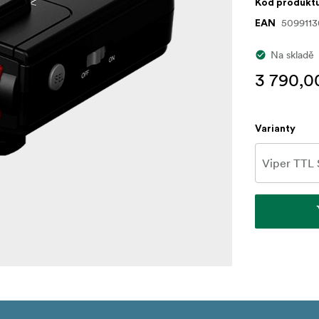
Kód produkt
509911
EAN
Na skladě
3 790,0
Varianty