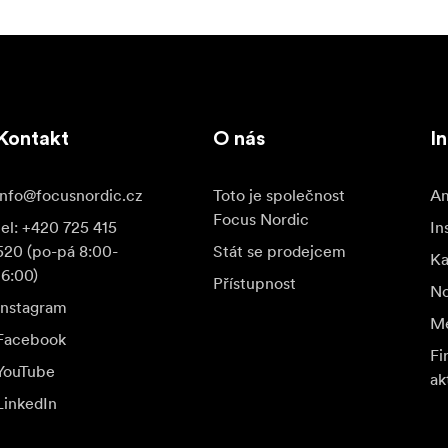
Kontakt
O nás
I
info@focusnordic.cz
Toto je společnost
Am
Focus Nordic
tel: +420 725 415
In
520 (po-pá 8:00-
Stát se prodejcem
K
16:00)
Přístupnost
No
Instagram
Me
Facebook
Fi
YouTube
ak
LinkedIn