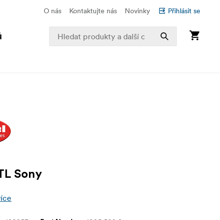
O nás
Kontaktujte nás
Novinky
Přihlásit se
ů
TL Sony
více