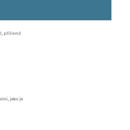
el, přičemž
mi, jako je