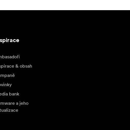
nspirace
basadoři
spirace & obsah
ampaně
vinky
dia bank
rmware a jeho
tualizace