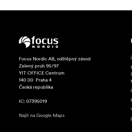
Focus Nordic AB, odštěpný závod

Zelený pruh 95/97

YIT OFFICE Centrum

140 00  Praha 4

Česká republika

IC: 07395019
Najít na Google Maps