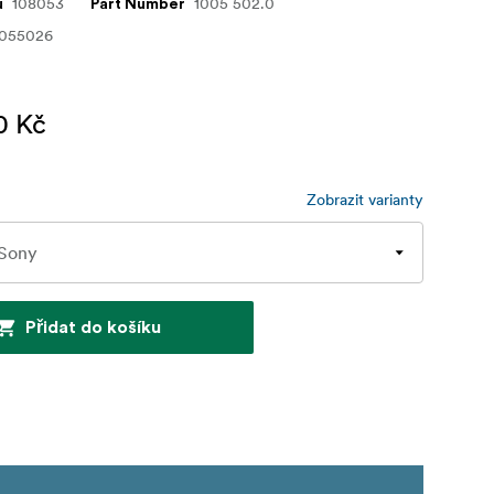
108053
1005 502.0
u
Part Number
3055026
0 Kč
Zobrazit varianty
Přidat do košíku