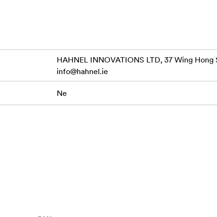
bo aktualizaci firmwaru
 s většinou blesků třetích stran
dus 600RT - vysílač může ovládat blesk bez použití přijímače
HAHNEL INNOVATIONS LTD, 37 Wing Hong St
info@hahnel.ie
inu po skupině
Ne