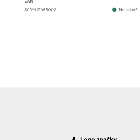
EAN
5099113055002
Na skladě
Logo značky