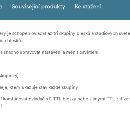
e
Související produkty
Ke stažení
erý je schopen ovládat až tři skupiny blesků a studiových svět
ce blesků.
 snadno upravovat nastavení a měnit osvětlení.
skopický)
je, který ukazuje stav každé skupiny
í kombinovat ovladač s E-TTL blesky nebo s jinými TTL zařízení
TL
je spolehlivé připojení