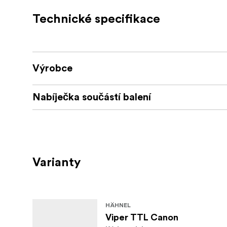
Technické specifikace
Vstup Mini USB pro externí napájení ne
Plně kompatibilní s originálními blesky i
Plně kompatibilní s bleskem Hähnel Mo
Výrobce
Snadno nastavíte režim a hodnoty skup
Nabíječka součástí balení
Frekvence 2,4 Ghz
Vysokorychlostní synchronizace (HSS)
Napájení pomocí AA baterií
Krabice obsahuje přijímač a vysílač
Varianty
HÄHNEL
Viper TTL Canon