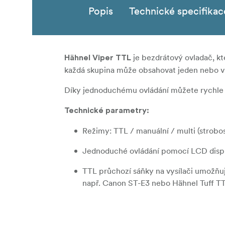
Popis
Technické specifikac
je bezdrátový ovladač, kt
Hähnel Viper TTL
každá skupina může obsahovat jeden nebo ví
Díky jednoduchému ovládání můžete rychle a
Technické parametry:
Režimy: TTL / manuální / multi (strobo
Jednoduché ovládání pomocí LCD disple
TTL průchozí sáňky na vysílači umožňuj
např. Canon ST-E3 nebo Hähnel Tuff T
Digitální komunikační kanál DCM zajišťu
Dosah více než 100 metrů