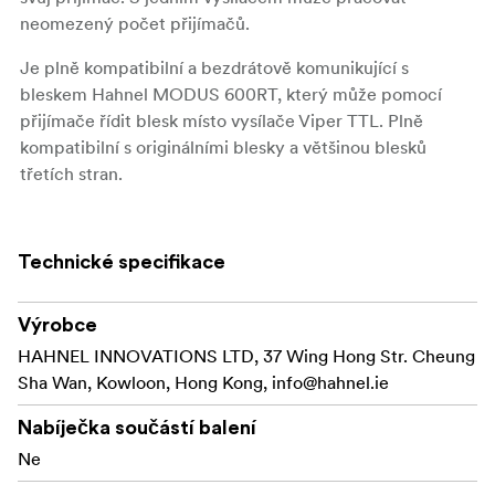
neomezený počet přijímačů.
Je plně kompatibilní a bezdrátově komunikující s
bleskem Hahnel MODUS 600RT, který může pomocí
přijímače řídit blesk místo vysílače Viper TTL. Plně
kompatibilní s originálními blesky a většinou blesků
třetích stran.
Přijímač je vybaven Micro USB vstupem pro aktualizace
softwaru a 2,5 mm vstupem pro připojení ke studiovému
Technické specifikace
světlu.
Díky jednoduchému ovládání můžete rychle a snadno
Výrobce
upravovat nastavení a měnit osvětlení.
HAHNEL INNOVATIONS LTD, 37 Wing Hong Str. Cheung
Sha Wan, Kowloon, Hong Kong,
info@hahnel.ie
Nabíječka součástí balení
Ne