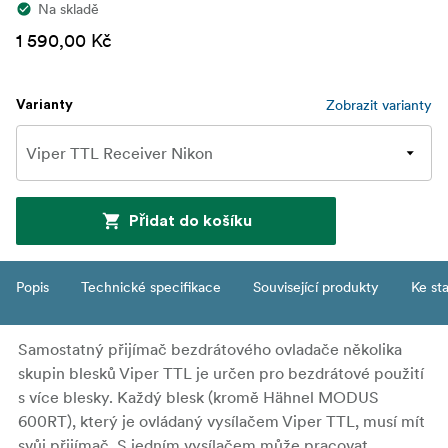
Na skladě
1 590,00 Kč
Zobrazit varianty
Varianty
Přidat do košíku
Popis
Technické specifikace
Související produkty
Ke st
Samostatný přijímač bezdrátového ovladače několika
skupin blesků Viper TTL je určen pro bezdrátové použití
s více blesky. Každý blesk (kromě Hähnel MODUS
600RT), který je ovládaný vysílačem Viper TTL, musí mít
svůj přijímač. S jedním vysílačem může pracovat