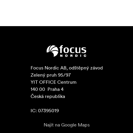
Focus Nordic AB, odštěpný závod

Zelený pruh 95/97

YIT OFFICE Centrum

140 00  Praha 4

Česká republika

IC: 07395019
Najít na Google Maps