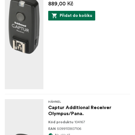
889,00 Kč
Přidat do košíku
HÄHNEL
Captur Additional Receiver
Olympus/Pana.
104167
Kód produktu
5099113807106
EAN