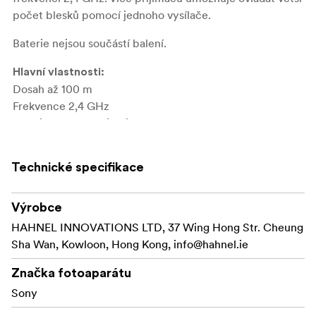
počet blesků pomocí jednoho vysílače.
Baterie nejsou součástí balení.
Hlavní vlastnosti:
Dosah až 100 m
Frekvence 2,4 GHz
Napájení AA bateriemi
Obsah balení:
Technické specifikace
Hähnel Captur - přijímač
Návod
Výrobce
HAHNEL INNOVATIONS LTD, 37 Wing Hong Str. Cheung
Sha Wan, Kowloon, Hong Kong,
info@hahnel.ie
Značka fotoaparátu
Sony