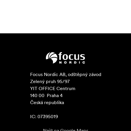
Focus Nordic AB, odštěpný závod

Zelený pruh 95/97

YIT OFFICE Centrum

140 00  Praha 4

Česká republika

IC: 07395019
Najít na Google Maps