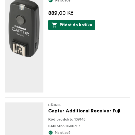
Na skladě
889,00 Kč
Přidat do košíku
HÄHNEL
Captur Additional Receiver Fuji
107445
Kód produktu
5099113007117
EAN
Na skladě