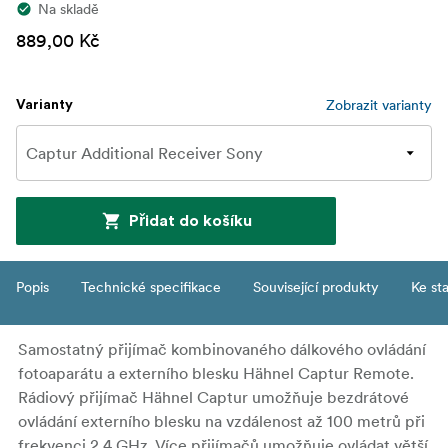
Na skladě
889,00 Kč
Zobrazit varianty
Varianty
Přidat do košíku
Popis
Technické specifikace
Související produkty
Ke st
Samostatný přijímač kombinovaného dálkového ovládání
fotoaparátu a externího blesku Hähnel Captur Remote.
Rádiový přijímač Hähnel Captur umožňuje bezdrátové
ovládání externího blesku na vzdálenost až 100 metrů při
frekvenci 2,4 GHz. Více přijímačů umožňuje ovládat větší