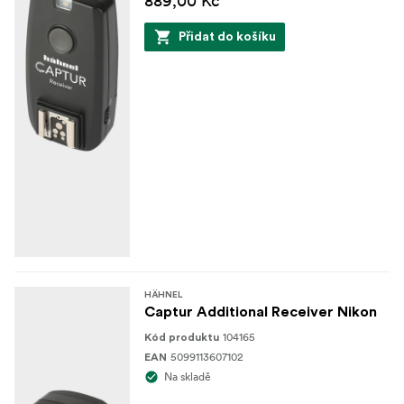
889,00 Kč
Přidat do košíku
HÄHNEL
Captur Additional Receiver Nikon
104165
Kód produktu
5099113607102
EAN
Na skladě