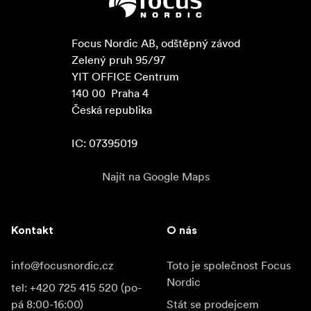
Focus Nordic AB, odštěpný závod

Zelený pruh 95/97

YIT OFFICE Centrum

140 00  Praha 4

Česká republika

IC: 07395019
Najít na Google Maps
Kontakt
O nás
info@focusnordic.cz
Toto je společnost Focus
Nordic
tel: +420 725 415 520 (po-
pá 8:00-16:00)
Stát se prodejcem