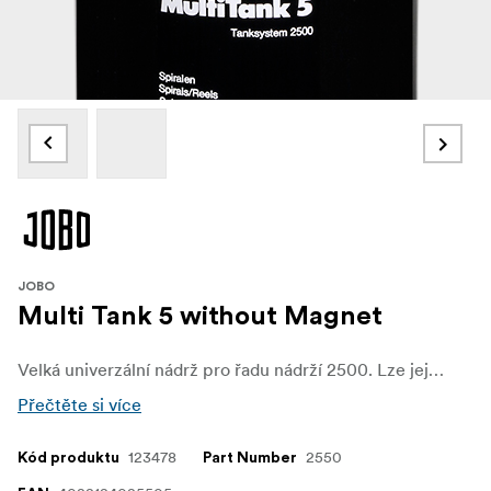
JOBO
Multi Tank 5 without Magnet
Velká univerzální nádrž pro řadu nádrží 2500. Lze jej použít ke zpracování několika 35mm filmů, 120 svitkových filmů nebo archových filmů 4x5" najednou.
Přečtěte si více
123478
2550
Kód produktu
Part Number