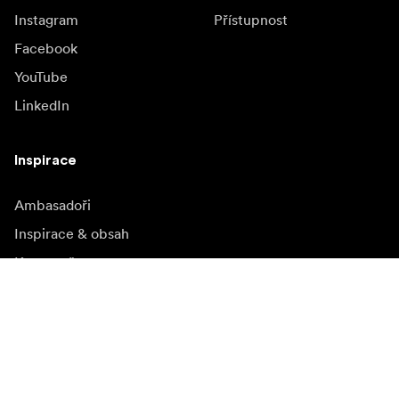
Instagram
Přístupnost
Facebook
YouTube
LinkedIn
Inspirace
Ambasadoři
Inspirace & obsah
Kampaně
Novinky
Media bank
Firmware a jeho
aktualizace