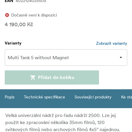
4022124025505
EAN
Dočasně není k dispozici
4 190,00 Kč
Zobrazit varianty
Varianty
Přidat do košíku
Popis
Technické specifikace
Související produkty
Ke st
Velká univerzální nádrž pro řadu nádrží 2500. Lze jej
použít ke zpracování několika 35mm filmů, 120
svitkových filmů nebo archových filmů 4x5" najednou.