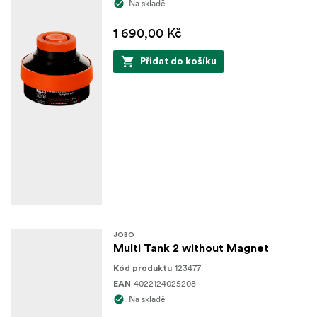
Na skladě
1 690,00 Kč
Přidat do košíku
JOBO
Multi Tank 2 without Magnet
123477
Kód produktu
4022124025208
EAN
Na skladě