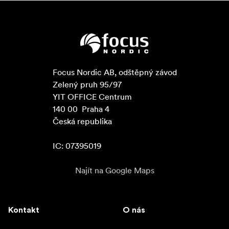
Focus Nordic AB, odštěpný závod

Zelený pruh 95/97

YIT OFFICE Centrum

140 00  Praha 4

Česká republika

IC: 07395019
Najít na Google Maps
Kontakt
O nás