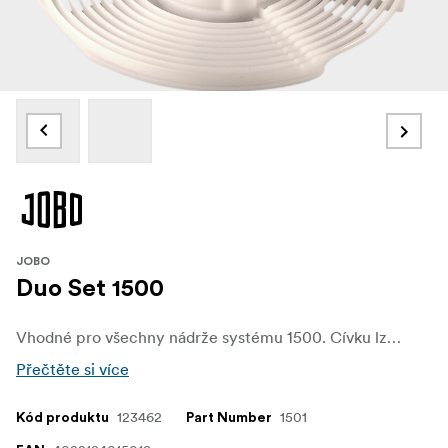
JOBO
Duo Set 1500
Vhodné pro všechny nádrže systému 1500. Cívku lze nastavit pro film o velikosti 35 mm nebo 120 svitkových filmů.
Přečtěte si více
123462
1501
Kód produktu
Part Number