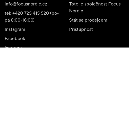
info@focusnordic.cz
Toto je společnost Focus
Nordic
tel: +420 725 415 520 (po-
pá 8:00-16:00)
Stát se prodejcem
Instagram
Přístupnost
Facebook
YouTube
LinkedIn
Inspirace
Ambasadoři
Inspirace & obsah
Kampaně
Novinky
Media bank