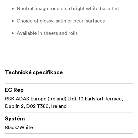
Neutral image tone on a bright white base tint
Choice of glossy, satin or pearl surfaces
Available in sheets and rolls
Product description
ILFORD MULTIGRADE RC DELUXE is a premium quality,
Technické specifikace
black & white variable contrast paper on a bright white
resin coated base. It delivers a full tonal range and
exceptional image quality throughout its wide contrast
EC Rep
range of grades 00-5.
RSK ADAS Europe (Ireland) Ltd), 10 Earlsfort Terrace,
Dublin 2, D02 T380, Ireland
ILFORD announced the world’s first variable contrast
MULTIGRADEpaper back in 1940 and since then has
Systém
been evolving the range to become the ‘go to’ black &
Black/White
white papers for discerning darkroom printers the world
over.