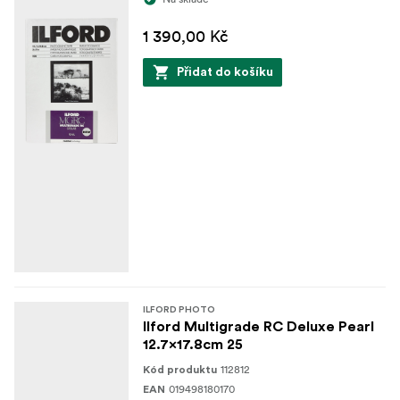
1 390,00 Kč
Přidat do košíku
ILFORD PHOTO
Ilford Multigrade RC Deluxe Pearl
12.7x17.8cm 25
112812
Kód produktu
019498180170
EAN