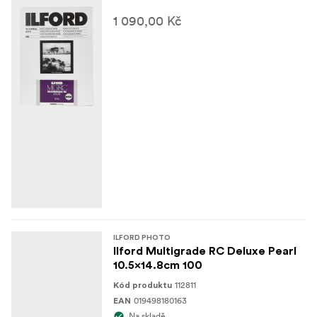
1 090,00 Kč
ILFORD PHOTO
Ilford Multigrade RC Deluxe Pearl
10.5x14.8cm 100
112811
Kód produktu
019498180163
EAN
Na skladě