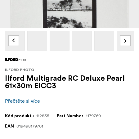
ILFORD PHOTO
Ilford Multigrade RC Deluxe Pearl
61x30m EICC3
Přečtěte si více
112835
1179769
Kód produktu
Part Number
019498179761
EAN