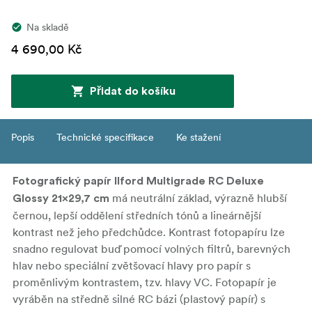
Na skladě
4 690,00 Kč
Přidat do košíku
Popis
Technické specifikace
Ke stažení
Fotografický papír Ilford Multigrade RC Deluxe
má neutrální základ, výrazně hlubší
Glossy 21x29,7 cm
černou, lepší oddělení středních tónů a lineárnější
kontrast než jeho předchůdce. Kontrast fotopapíru lze
snadno regulovat buď pomocí volných filtrů, barevných
hlav nebo speciální zvětšovací hlavy pro papír s
proměnlivým kontrastem, tzv. hlavy VC. Fotopapír je
vyráběn na středně silné RC bázi (plastový papír) s