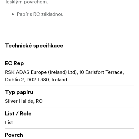
lesklým povrchem.
Papír s RC základnou
Lesklý povrch
Lepší oddělení středních tónů
Technické specifikace
Výrazně hlubší černá
EC Rep
RSK ADAS Europe (Ireland) Ltd), 10 Earlsfort Terrace,
Dublin 2, D02 T380, Ireland
Typ papíru
Silver Halide, RC
List / Role
List
Povrch