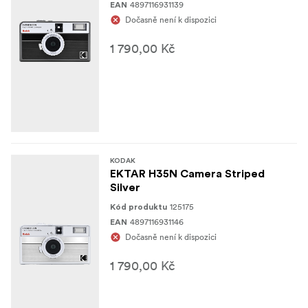
4897116931139
EAN
Blesk
Dočasně není k dispozici
1 790,00 Kč
KODAK
EKTAR H35N Camera Striped
Silver
125175
Kód produktu
4897116931146
EAN
Dočasně není k dispozici
1 790,00 Kč