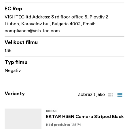
zásuvka pro stativ.
EC Rep
Fotoaparát je k dispozici v šesti stylových vzhledech:
VISHTEC ltd Address: 3 rd floor office 5, Plovdiv 2
pruhovaný černý, pruhovaný stříbrný, pruhovaný zelený,
Liuben, Karavelov bul, Bulgaria 4002, Email:
prosklený modrý, prosklený oranžový a prosklený
compliance@vish-tec.com
růžový.
Velikost filmu
Klíčové specifikace
135
Vylepšená optika
Typ filmu
Negativ
Vestavěný hvězdný filtr
Funkce žárovky
Varianty
Zobrazit jako
Zdokonalený hledáček a knoflík pro přetáčení
obrazu
KODAK
Stativ
EKTAR H35N Camera Striped Black
K dispozici v šesti stylových vzhledech
125174
Kód produktu