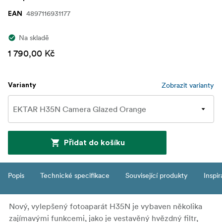
4897116931177
EAN
Na skladě
1 790,00 Kč
Zobrazit varianty
Varianty
Přidat do košíku
Popis
Technické specifikace
Související produkty
Inspi
Nový, vylepšený fotoaparát H35N je vybaven několika
zajímavými funkcemi, jako je vestavěný hvězdný filtr,