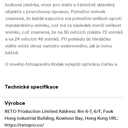
bulbová závěrka, otvor pro stativ a částečně skleněný
objektiv s povrchovou úpravou. Poloviční snímek
znamená, že každá expozice má poloviční velikost oproti
standardnímu snímku, což má za následek menší velikost
snímku, což znamená, že na 36 svitcích získáte 72 snímků
a na 24 svitcích 48 snímků. Při pohledu do hledáčku
vidíte svislý obraz namísto vodorovného, jak je tomu
běžně.
U nového fotoaparátu Kodak vylepšil optickou čočku a
jeden prvek akrylátových čoček nahradil skleněnou
čočkou, která pomáhá zlepšit ostrost obrazu. Fotoaparát
je také vybaven vestavěným hvězdicovým filtrem, který
Technické specifikace
vytváří na světelných místech čtyřpaprskové odlesky.
Fotoaparát H35N je vybaven žárovkovou závěrkou a
Výrobce
kabelovou spouští, což umožňuje přesnou kontrolu nad
RETO Production Limited Address: Rm 6-7, 6/F, Fook
délkou expozice, zachycení pohybových stop a
Hong Industrial Building, Kowloon Bay, Hong Kong URL:
snadnější použití za špatných světelných podmínek.
https://retopro.co/
Kromě toho byla do základny fotoaparátu zabudována