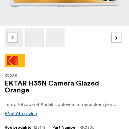
KODAK
EKTAR H35N Camera Glazed
Orange
Tento fotoaparát Kodak s polovičním rámečkem je vybaven vestavěným bleskem, má lehké tělo a dodává se v šesti stylových barvách, takže je ideálním fotoaparátem na cesty nebo pro jakoukoli společenskou příležitost.
Přečtěte si více
125178
RK0305
Kód produktu
Part Number