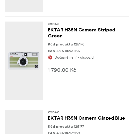
KODAK
EKTAR H35N Camera Striped
Green
125176
Kód produktu
4897116931153
EAN
Dočasně není k dispozici
1 790,00 Kč
KODAK
EKTAR H35N Camera Glazed Blue
125177
Kód produktu
4897116931160
EAN