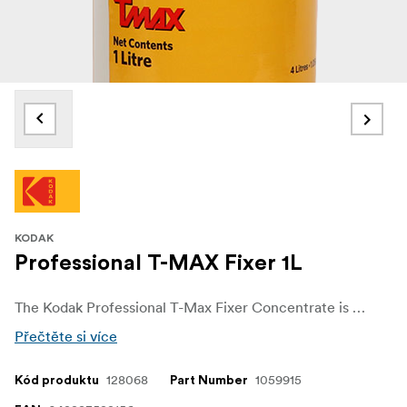
KODAK
Professional T-MAX Fixer 1L
The Kodak Professional T-Max Fixer Concentrate is a high-quality B&W film fixer developed specifically for Kodak T-Max films and other T-grain films, including Fomapan 200, Ilford Delta and Fujifilm Neopan. However, this fixer is also suitable for use with all other B&W films.
Přečtěte si více
128068
1059915
Kód produktu
Part Number