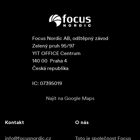
Focus Nordic AB, odštěpný závod

Zelený pruh 95/97

YIT OFFICE Centrum

140 00  Praha 4

Česká republika

IC: 07395019
Najít na Google Maps
Kontakt
O nás
info@focusnordic.cz
Toto je společnost Focus