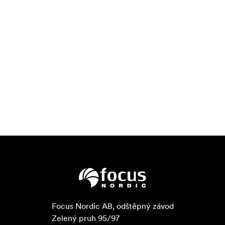
Focus Nordic AB, odštěpný závod

Zelený pruh 95/97
