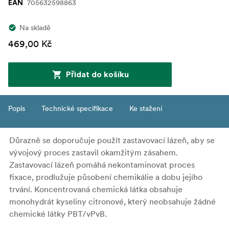
705632598863
EAN
Na skladě
469,00 Kč
Přidat do košíku
Popis
Technické specifikace
Ke stažení
Důrazně se doporučuje použít zastavovací lázeň, aby se
vývojový proces zastavil okamžitým zásahem.
Zastavovací lázeň pomáhá nekontaminovat proces
fixace, prodlužuje působení chemikálie a dobu jejího
trvání. Koncentrovaná chemická látka obsahuje
monohydrát kyseliny citronové, který neobsahuje žádné
chemické látky PBT/vPvB.