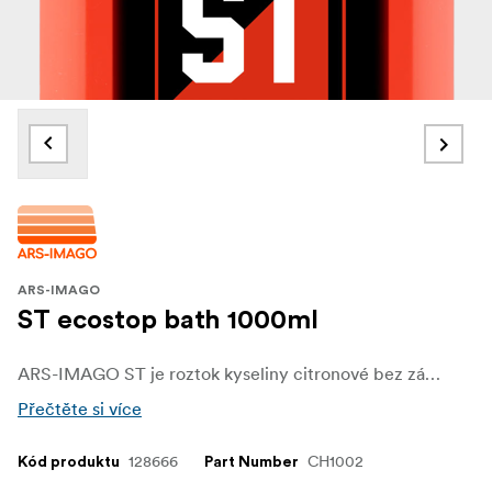
ARS-IMAGO
ST ecostop bath 1000ml
ARS-IMAGO ST je roztok kyseliny citronové bez zápachu, který lze po naředění použít jako univerzální zastavovací lázeň pro černobílý film a papír.
Přečtěte si více
128666
CH1002
Kód produktu
Part Number