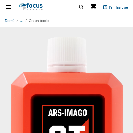
Přihlásit se
...
Domů
Green bottle