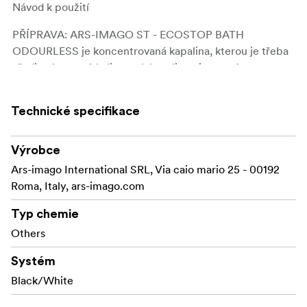
Návod k použití
PŘÍPRAVA: ARS-IMAGO ST - ECOSTOP BATH
ODOURLESS je koncentrovaná kapalina, kterou je třeba
zředit, abyste získali roztok kyseliny citronové.
Doporučené ředění: (19 dílů vody + 1 díl chemikálie =
pracovní roztok).
Technické specifikace
TEPLOTA: Pracovní roztok musí být používán při
teplotním rozdílu maximálně 5 °C oproti vyvolávací lázni.
Výrobce
MÍCHÁNÍ: Míchejte nepřetržitě po celou dobu ošetření.
Ars-imago International SRL, Via caio mario 25 - 00192
Roma, Italy, ars-imago.com
1000 ml
Typ chemie
Others
Systém
Black/White