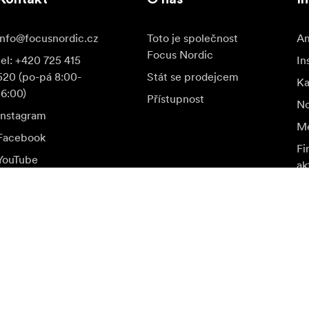
info@focusnordic.cz
Toto je společnost
Am
Focus Nordic
tel: +420 725 415
In
520 (po-pá 8:00-
Stát se prodejcem
K
16:00)
Přístupnost
No
Instagram
Me
Facebook
Fi
YouTube
ak
LinkedIn
a speciální nabídky.