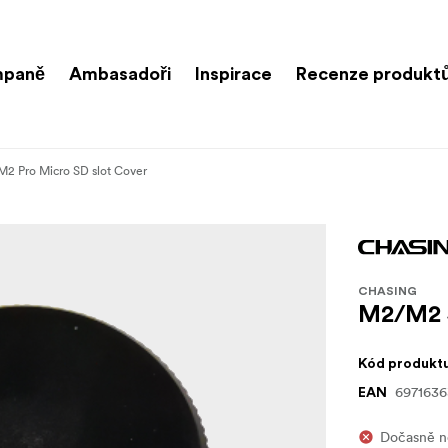
paně
Ambasadoři
Inspirace
Recenze produkt
2 Pro Micro SD slot Cover
CHASING
M2/M2 S
Kód produkt
6971636
EAN
Dočasně ne