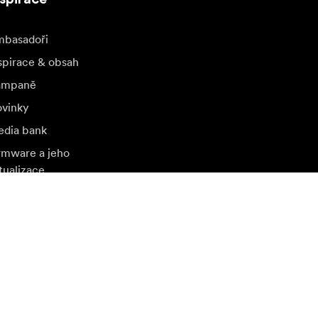
basadoři
spirace & obsah
ampaně
vinky
dia bank
rmware a jeho
tualizace