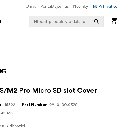
O nás
Kontaktujte nás
Novinky
Přihlásit se
ů
/M2 Pro Micro SD slot Cover
115522
9A.10.100.0328
u
Part Number
382133
ní k dispozici