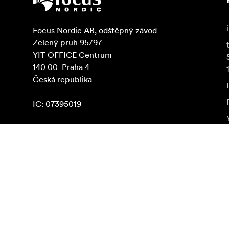
Focus Nordic AB, odštěpný závod

Zelený pruh 95/97

YIT OFFICE Centrum

140 00  Praha 4

Česká republika

IC: 07395019
Najít na Google Maps
Odebírat novinky
Získejte nejnovější informace o produktech, inspiraci 