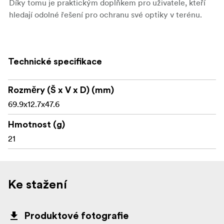
Díky tomu je praktickým doplňkem pro uživatele, kteří
hledají odolné řešení pro ochranu své optiky v terénu.
Hlavní vlastnosti:
Technické specifikace
46mm kovový odklápěcí kryt okuláru
Vhodný pro kompatibilní dalekohledy Telson s
Rozměry (Š x V x D) (mm)
průměrem okuláru 46 mm
69.9x12.7x47.6
-type: disc">Vhodný pro okulárové pouzdra ARC
Hmotnost (g)
2,5-15x44 a Target Master 5-25x56
21
Odolná hliníková konstrukce
Chrání okulárovou čočku před prachem a
nečistotami
Ke stažení
Odklápěcí design pro rychlý přístup
Produktové fotografie
Pevně se upíná na pouzdro okuláru