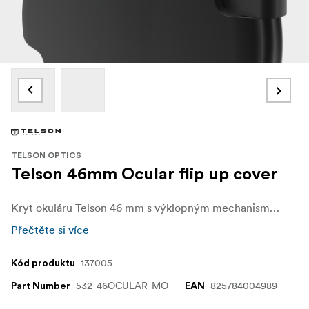
TELSON OPTICS
Telson 46mm Ocular flip up cover
Kryt okuláru Telson 46 mm s výklopným mechanismem je kovový kryt okuláru určený pro kompatibilní dalekohledy Telson s průměrem okuláru 46 mm. Poskytuje zadní čočce spolehlivou ochranu před prachem, nečistotami a vlhkostí během přepravy a při použití venku.
Přečtěte si více
137005
Kód produktu
532-46OCULAR-MO
825784004989
Part Number
EAN