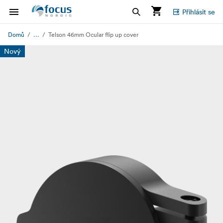
Přihlásit se
...
Domů
Telson 46mm Ocular flip up cover
Nový