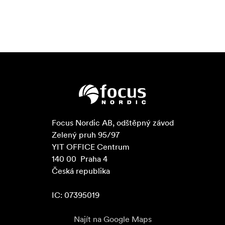
Focus Nordic AB, odštěpný závod

Zelený pruh 95/97

YIT OFFICE Centrum

140 00  Praha 4

Česká republika

IC: 07395019
Najít na Google Maps