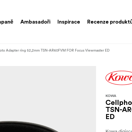
paně
Ambasadoři
Inspirace
Recenze produkt
hoto Adapter ring 52,2mm TSN-AR60FVM FOR Focus Viewmaster ED
KOWA
Cellpho
TSN-AR
ED
Kowa digisco