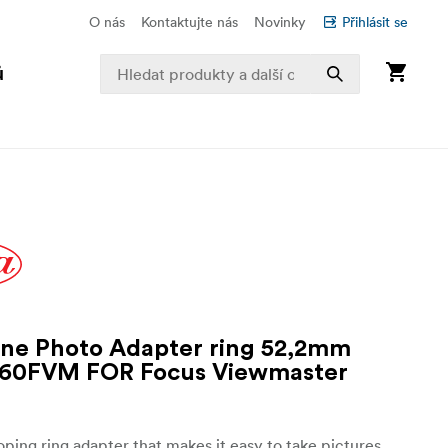
O nás
Kontaktujte nás
Novinky
Přihlásit se
ů
ne Photo Adapter ring 52,2mm
60FVM FOR Focus Viewmaster
ping ring adapter that makes it easy to take pictures