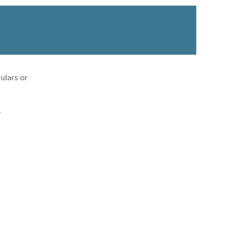
ulars or
.