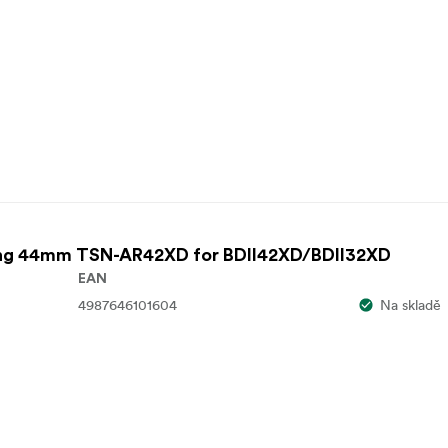
ing 44mm TSN-AR42XD for BDII42XD/BDII32XD
EAN
4987646101604
Na skladě