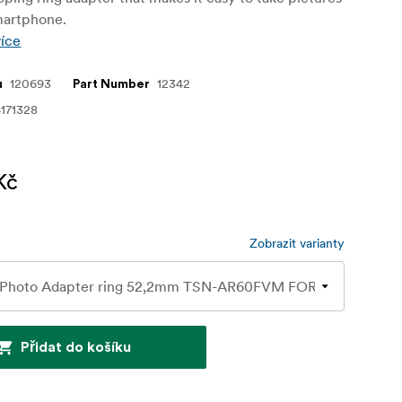
martphone.
více
120693
12342
u
Part Number
171328
Kč
Zobrazit varianty
Přidat do košíku