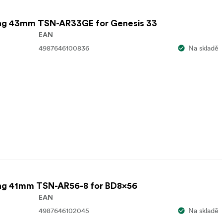
ing 43mm TSN-AR33GE for Genesis 33
EAN
4987646100836
Na skladě
ing 41mm TSN-AR56-8 for BD8x56
EAN
4987646102045
Na skladě