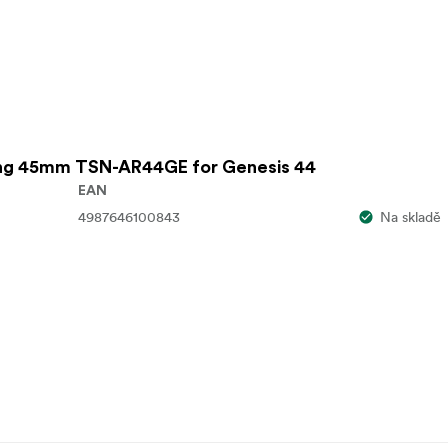
ing 45mm TSN-AR44GE for Genesis 44
EAN
4987646100843
Na skladě