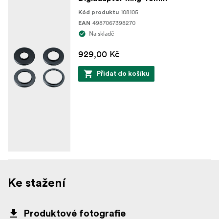
108105
Kód produktu
4987067398270
EAN
Na skladě
929,00 Kč
Přidat do košíku
Ke stažení
Produktové fotografie