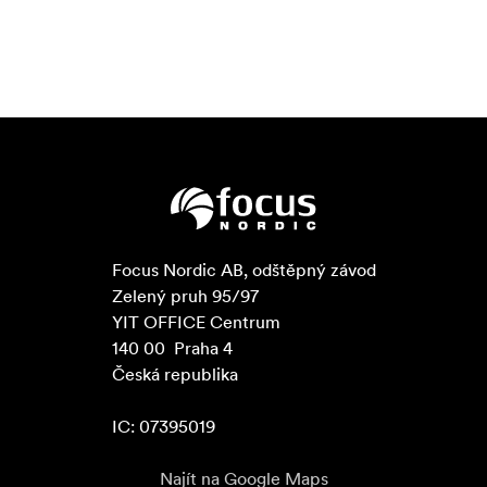
Focus Nordic AB, odštěpný závod

Zelený pruh 95/97

YIT OFFICE Centrum

140 00  Praha 4

Česká republika

IC: 07395019
Najít na Google Maps