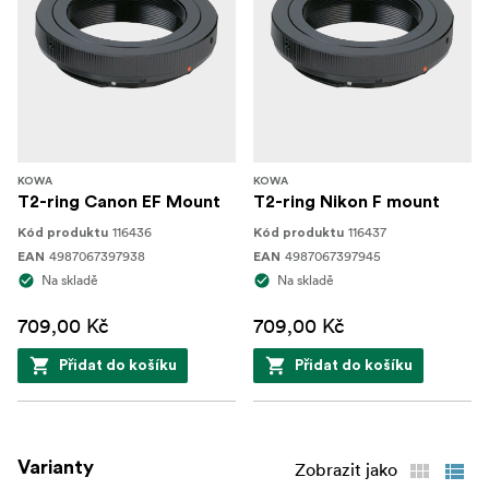
KOWA
KOWA
T2-ring Canon EF Mount
T2-ring Nikon F mount
116436
116437
Kód produktu
Kód produktu
4987067397938
4987067397945
EAN
EAN
Na skladě
Na skladě
709,00 Kč
709,00 Kč
Přidat do košíku
Přidat do košíku
Varianty
Zobrazit jako