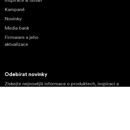
Inspirace & obsah
Kampaně
Novinky
Media bank
Firmware a jeho
aktualizace
Odebírat novinky
Získejte nejnovější informace o produktech, inspiraci a
speciální nabídky.
Soukromá osoba
Prodejce
Přihlásit se