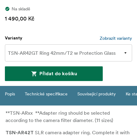
Na skladě
1 490,00 Kč
Zobrazit varianty
Varianty
Přidat do košíku
Popis
Technické specifikace
Související produkty
Ke st
**TSN-ARxx **Adapter ring should be selected
according to the camera filter diameter. (11 sizes)
SLR camera adapter ring. Complete it with
TSN-AR42T