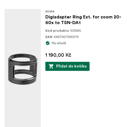
KOWA
Digiadapter Ring Ext. for zoom 20-
60x to TSN-DA1
103885
Kód produktu
4987067398379
EAN
Na skladě
1 190,00 Kč
Přidat do košíku