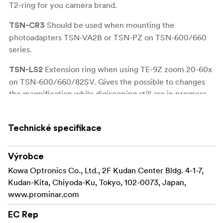
T2-ring for you camera brand.
Should be used when mounting the
TSN-CR3
photoadapters TSN-VA2B or TSN-PZ on TSN-600/660
series.
Extension ring when using TE-9Z zoom 20-60x
TSN-LS2
on TSN-600/660/82SV. Gives the possible to changes
the magnification while digiscoping still are in progress.
Technické specifikace
Výrobce
Kowa Optronics Co., Ltd., 2F Kudan Center Bldg. 4-1-7,
Kudan-Kita, Chiyoda-Ku, Tokyo, 102-0073, Japan,
www.prominar.com
EC Rep