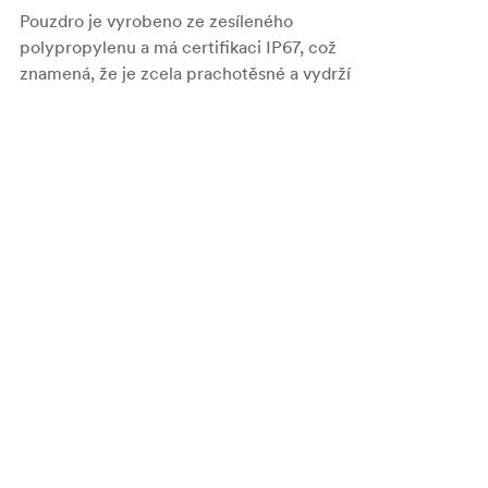
Pouzdro je vyrobeno ze zesíleného
polypropylenu a má certifikaci IP67, což
znamená, že je zcela prachotěsné a vydrží
ponoření do vody až do hloubky 1 metru. Je
také nehořlavé a konstruované tak, aby
zvládlo extrémní teploty od -50 °C do +80 °C,
takže je vhodné pro práci v arktických
oblastech i pro natáčení v horkých pouštích.
Navzdory kompaktním rozměrům má kufr
vnitřní objem 23 litrů (41,7 × 32 × 17,9 cm) a
prázdný váží pouhých 2,77 kg.
Uvnitř je vybaven přizpůsobitelnými
pěnovými vložkami, které lze tvarovat podle
konkrétního vybavení, zatímco víko má
ochrannou pěnu ve tvaru vejce a základna
obsahuje další vrstvu polstrování. Dvě
bezpečné západky udržují kufr uzavřený a
otvory vyztužené nerezovou ocelí umožňují