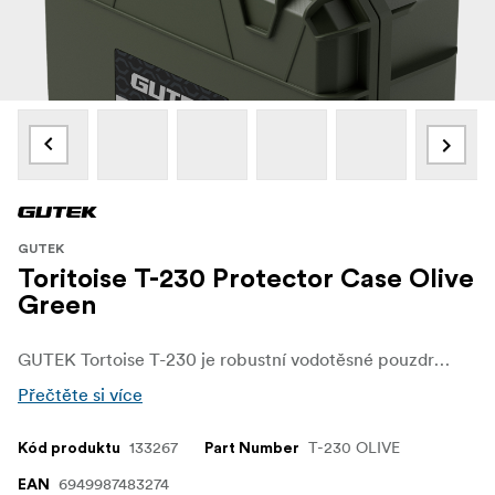
GUTEK
Toritoise T-230 Protector Case Olive
Green
GUTEK Tortoise T-230 je robustní vodotěsné pouzdro v olivově zelené barvě, ideální pro fotoaparáty, drony a nářadí. Má stupeň krytí IP67, je stohovatelný, odolný proti nárazu a vybavený pěnovými vložkami pro ochranu na míru - je kompaktní, bezpečný a vyrobený tak, aby vydržel.
Přečtěte si více
133267
T-230 OLIVE
Kód produktu
Part Number
6949987483274
EAN