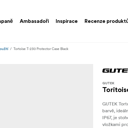
paně
Ambasadoři
Inspirace
Recenze produkt
oužití
Tortoise T-230 Protector Case Black
GUTEK
Toritoi
GUTEK Torto
barvě, ideál
IP67, je sto
vložkami pr