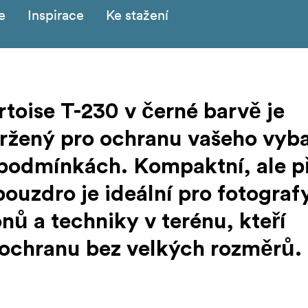
e
Inspirace
Ke stažení
toise T-230 v černé barvě je
vržený pro ochranu vašeho vyb
 podmínkách. Kompaktní, ale p
uzdro je ideální pro fotografy
nů a techniky v terénu, kteří
 ochranu bez velkých rozměrů.
o polypropylenu a má certifikaci IP67, takže chrání vaše vyb
ami. Je plně ponořitelný do hloubky až 1 metr a zvládne podm