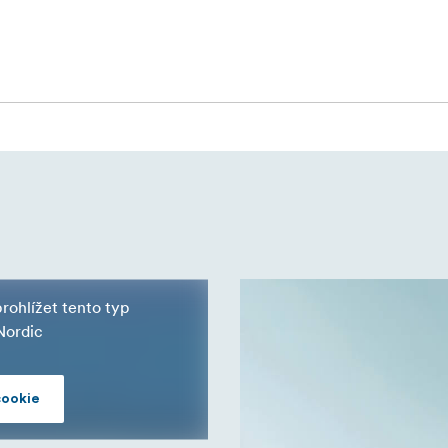
je nenápadný a přitom robustní - hodí se pro práci v terénu i n
teligentním uspořádáním úložného prostoru. Třídílný polstrovaný
dnou umožňuje bezpečně uložit vše od těl fotoaparátů a obje
 pevně uzamykají, zatímco otvory pro zámky vyztužené nerezo
kem. Ventil pro vyrovnávání tlaku zajišťuje bezproblémové ot
ázkami nebo skladujete choulostivé vybavení, kufr T-230 v čer
době, která vydrží. 41.7 × 32 × 17.9 cm (23 l)
+80 °C)
lakový ventil připravený pro letecké společnosti
ohlížet tento typ
Nordic
cookie