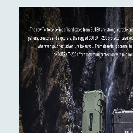
Polstrovaná přepážka × 3
Pěna na dno × 1
Dvojstranná páska × 1
Uživatelský manuál × 1
.