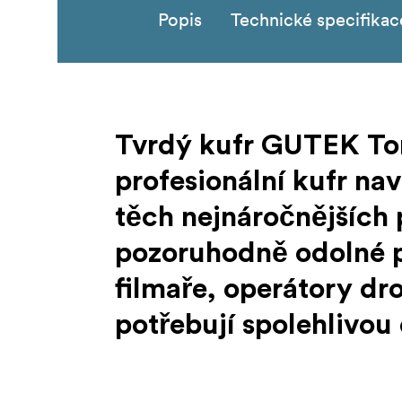
Popis
Technické specifikac
Tvrdý kufr GUTEK Tor
profesionální kufr na
těch nejnáročnějších
pozoruhodně odolné po
filmaře, operátory dro
potřebují spolehlivou
Pouzdro T-230 je vyrobeno z nárazuvzdornéh
prachem, vodou, nárazy a extrémními teplot