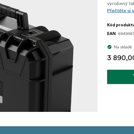
vyrobený tak
Přečtěte si 
Kód produkt
694998
EAN
Na skladě
3 890,0