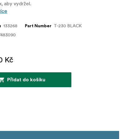
, aby vydržel.
více
133268
T-230 BLACK
u
Part Number
7483090
0 Kč
Přidat do košíku