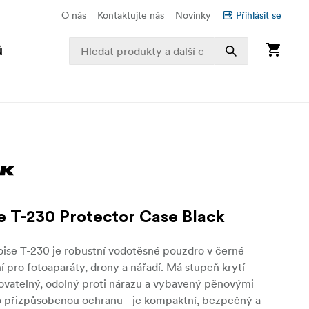
O nás
Kontaktujte nás
Novinky
Přihlásit se
ů
se T-230 Protector Case Black
ise T-230 je robustní vodotěsné pouzdro v černé
ní pro fotoaparáty, drony a nářadí. Má stupeň krytí
hovatelný, odolný proti nárazu a vybavený pěnovými
o přizpůsobenou ochranu - je kompaktní, bezpečný a