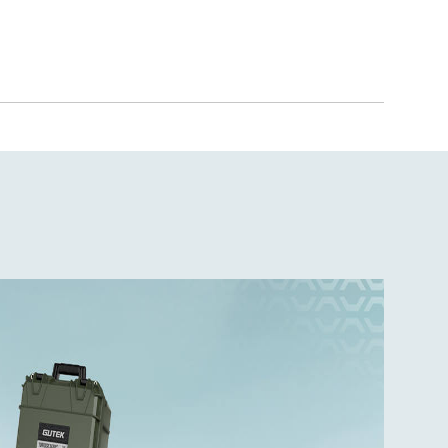
a cesty.
 dělící
ktivů až po
vou ocelí
evírání i po
né barvě