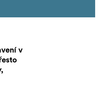
avení v
řesto
,
avení před
ínky od -50