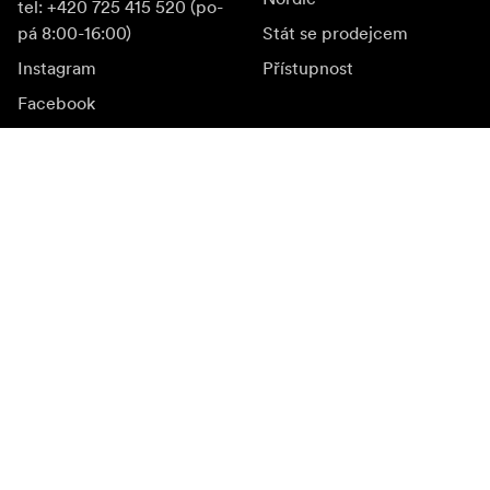
tel: +420 725 415 520 (po-
pá 8:00-16:00)
Stát se prodejcem
Instagram
Přístupnost
Facebook
YouTube
LinkedIn
Inspirace
Ambasadoři
Inspirace & obsah
Kampaně
Novinky
Media bank
Firmware a jeho