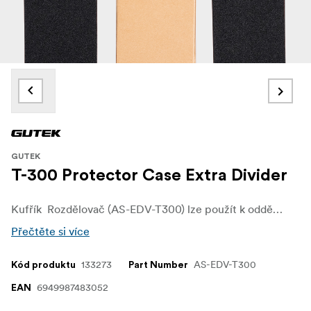
GUTEK
T-300 Protector Case Extra Divider
Kufřík Rozdělovač (AS-EDV-T300) lze použít k oddělení vnitřního prostoru T-300.
Přečtěte si více
133273
AS-EDV-T300
Kód produktu
Part Number
6949987483052
EAN