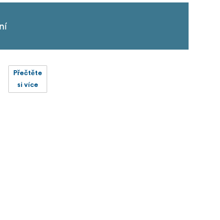
ní
Přečtěte
si více