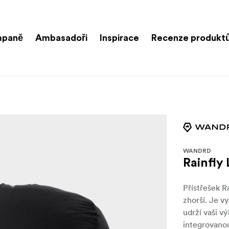
paně
Ambasadoři
Inspirace
Recenze produkt
WANDRD
Rainfly
Přístřešek 
zhorší. Je v
udrží vaši v
integrovanou