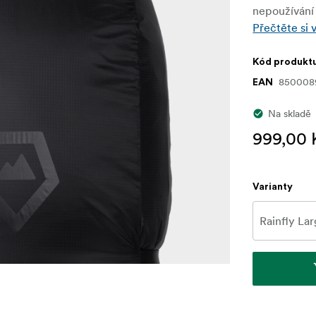
nepoužívání 
Přečtěte si 
Kód produkt
850008
EAN
Na skladě
999,00 
Varianty