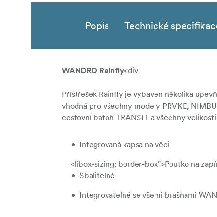
Popis
Technické specifikac
<div:
WANDRD Rainfly
Přístřešek Rainfly je vybaven několika upev
vhodná pro všechny modely PRVKE, NIMBUS
cestovní batoh TRANSIT a všechny velikost
Integrovaná kapsa na věci
<libox-sizing: border-box">Poutko na zapí
Sbalitelné
Integrovatelné se všemi brašnami W