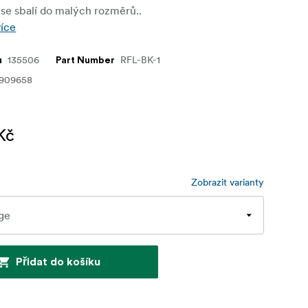
se sbalí do malých rozměrů..
více
135506
RFL-BK-1
u
Part Number
909658
Kč
Zobrazit varianty
Přidat do košíku