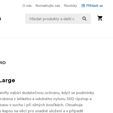
O nás
Kontaktujte nás
Novinky
Přihlásit se
ů
 Large
Rainfly nabízí dodatečnou ochranu, když se podmínky
yrobena z lehkého a odolného nylonu 50D ripstop a
ýbavu v suchu i při silných bouřkách. Obsahuje
 kapsu na věci pro snadné uložení a v případě