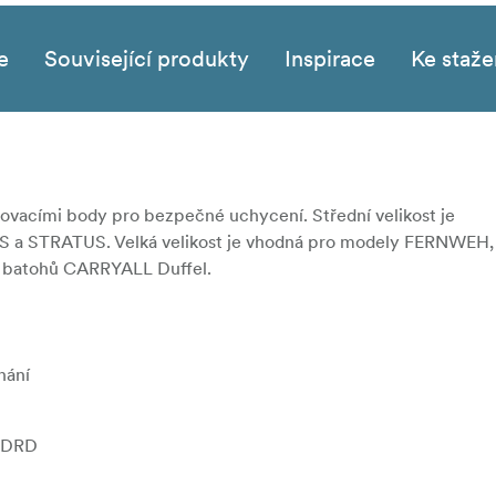
e
Související produkty
Inspirace
Ke staže
ňovacími body pro bezpečné uchycení. Střední velikost je
 a STRATUS. Velká velikost je vhodná pro modely FERNWEH,
i batohů CARRYALL Duffel.
nání
ANDRD