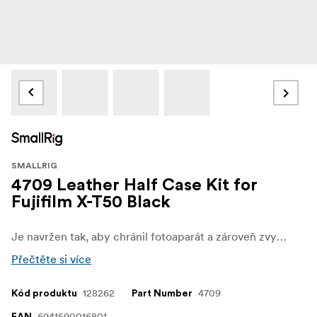
SMALLRIG
4709 Leather Half Case Kit for
Fujifilm X-T50 Black
Je navržen tak, aby chránil fotoaparát a zároveň zvyšoval jeho vintage kouzlo a kvalitu. Sada obsahuje kožené polopouzdro a ramenní popruh.
Přečtěte si více
128262
4709
Kód produktu
Part Number
6941590016801
EAN