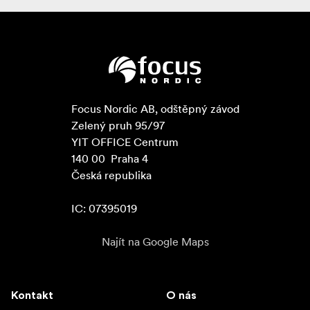
Focus Nordic AB, odštěpný závod

Zelený pruh 95/97

YIT OFFICE Centrum

140 00  Praha 4

Česká republika

IC: 07395019
Najít na Google Maps
Kontakt
O nás