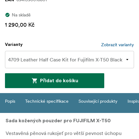
Na skladě
1 290,00 Kč
Zobrazit varianty
Varianty
Přidat do košíku
Popis
Technické specifikace
Související produkty
Inspi
Sada kožených pouzder pro FUJIFILM X-T50
Vestavěná pěnová rukojeť pro větší pevnost úchopu