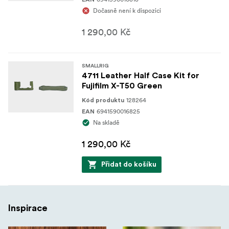
1x kožené poloviční pouzdro
Dočasně není k dispozici
1x ramenní popruh
1 290,00 Kč
SMALLRIG
4711 Leather Half Case Kit for
Fujifilm X-T50 Green
128264
Kód produktu
6941590016825
EAN
Na skladě
1 290,00 Kč
Přidat do košíku
Inspirace