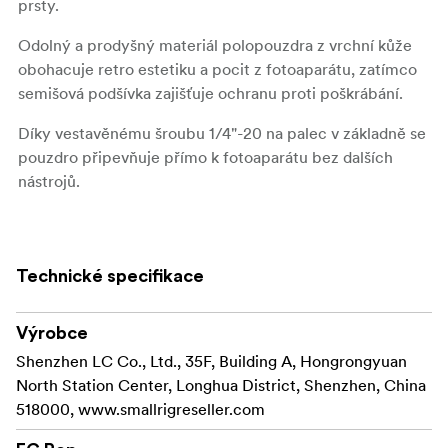
prsty.
Odolný a prodyšný materiál polopouzdra z vrchní kůže
obohacuje retro estetiku a pocit z fotoaparátu, zatímco
semišová podšívka zajišťuje ochranu proti poškrábání.
Díky vestavěnému šroubu 1/4"-20 na palec v základně se
pouzdro připevňuje přímo k fotoaparátu bez dalších
nástrojů.
Pouzdro umožňuje volný přístup ke klíčovým funkcím
fotoaparátu, jako je prostor pro baterii, režim ostření,
slot na kartu atd.
Technické specifikace
Integrovaný rám z leteckého hliníku zajišťuje pevné
uchycení a poskytuje ochranu proti nárazům.
Výrobce
Shenzhen LC Co., Ltd., 35F, Building A, Hongrongyuan
Spodní část je vybavena otvorem se závitem 1/4"-20,
North Station Center, Longhua District, Shenzhen, China
který umožňuje přímou montáž stativu bez nutnosti
518000, www.smallrigreseller.com
demontáže poloviny pouzdra.