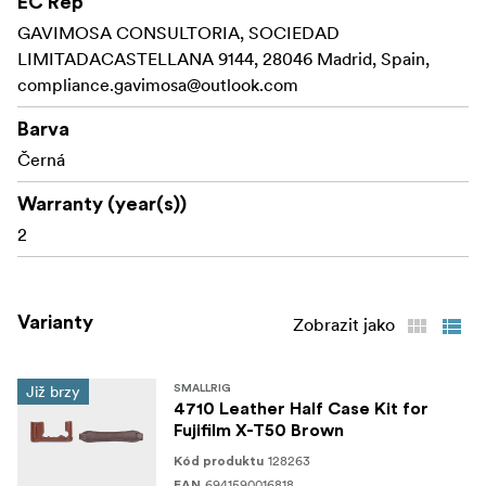
EC Rep
Navíc je součástí balení měkký a pohodlný ramenní
GAVIMOSA CONSULTORIA, SOCIEDAD
popruh z PU pro snadné přenášení.
LIMITADACASTELLANA 9144, 28046 Madrid, Spain,
Je k dispozici ve třech různých barvách:
compliance.gavimosa@outlook.com
Sofistikovaná černá
Barva
Černá
Elegantní hnědá
Warranty (year(s))
retro zelená
2
Poznámka:
Vzhledem k materiálu z pravé kůže se mohou
Varianty
Zobrazit jako
vyskytnout mírné barevné odchylky.
Skladnost:
Již brzy
SMALLRIG
4710 Leather Half Case Kit for
FUJIFILM X-T50
Fujifilm X-T50 Brown
Balení obsahuje:
128263
Kód produktu
6941590016818
EAN