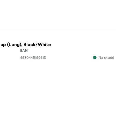
rap (Long), Black/White
EAN
4530445159613
Na skladě