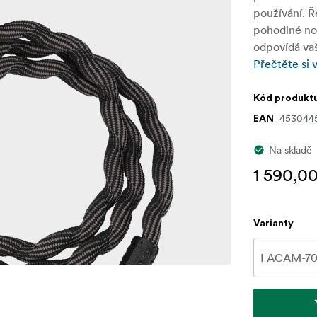
používání. 
pohodlné noš
odpovídá va
Přečtěte si 
Kód produkt
453044
EAN
Na skladě
1 590,0
Varianty