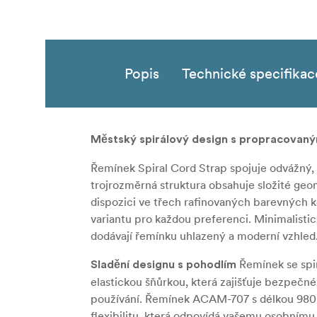
Popis
Technické specifikac
Městský spirálový design s propracovaný
Řemínek Spiral Cord Strap spojuje odvážný
trojrozměrná struktura obsahuje složité geo
dispozici ve třech rafinovaných barevných k
variantu pro každou preferenci. Minimalist
dodávají řemínku uhlazený a moderní vzhled
Řemínek se spir
Sladění designu s pohodlím
elastickou šňůrkou, která zajišťuje bezpečné
používání. Řemínek ACAM-707 s délkou 980 m
flexibilitu, která odpovídá vašemu osobnímu