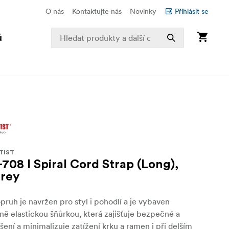
O nás
Kontaktujte nás
Novinky
Přihlásit se
ů
TIST
708 I Spiral Cord Strap (Long),
Grey
pruh je navržen pro styl i pohodlí a je vybaven
ě elastickou šňůrkou, která zajišťuje bezpečné a
ení a minimalizuje zatížení krku a ramen i při delším