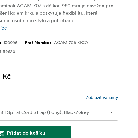
Řemínek ACAM-707 s délkou 980 mm je navržen pro
ení kolem krku a poskytuje flexibilitu, která
šemu osobnímu stylu a potřebám.
více
130995
ACAM-708 BKGY
u
Part Number
5159620
0 Kč
Zobrazit varianty
Přidat do košíku