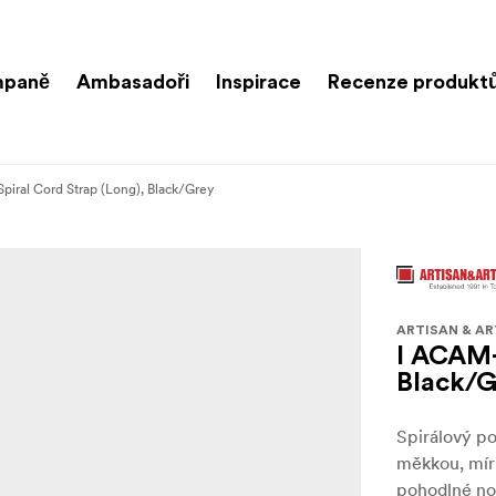
paně
Ambasadoři
Inspirace
Recenze produkt
piral Cord Strap (Long), Black/Grey
ARTISAN & AR
I ACAM-
Black/
Spirálový po
měkkou, mírn
pohodlné noš