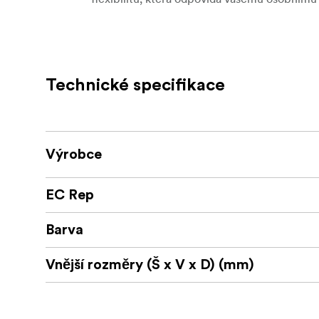
Díky svému modernímu
Více než jen řemínek
doplňkem - je to výrazný kousek, který umož
bezpečí a přístupné.
Technické specifikace
Vyrobeno v Japonsku
Výrobce
EC Rep
Barva
Vnější rozměry (Š x V x D) (mm)