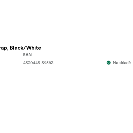
rap, Black/White
EAN
4530445159583
Na skladě