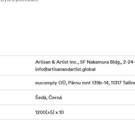
 a funkčnímu designu není řemínek se spirálovou šňůrou po
ňuje fotografům vyjádřit svůj styl a zároveň udržet vybavení f
Artisan & Artist Inc., 5F Nakamura Bldg,, 2-2
info@artisanandartist.global
eucomply OÜ, Pärnu mnt 139b-14, 11317 Tallinn
Šedá, Černá
1200(±5) x 10