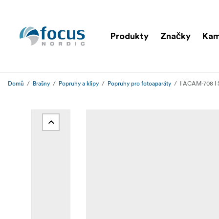
Produkty
Značky
Kam
Domů
Brašny
Popruhy a klipy
Popruhy pro fotoaparáty
I ACAM-708 I S