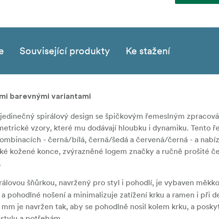
e
Související produkty
Ke stažení
mi barevnými variantami
, jedinečný spirálový design se špičkovým řemeslným zpracov
metrické vzory, které mu dodávají hloubku i dynamiku. Tento ř
ombinacích - černá/bílá, černá/šedá a červená/černá - a nabíz
ické kožené konce, zvýrazněné logem značky a ručně prošité č
.
álovou šňůrkou, navržený pro styl i pohodlí, je vybaven měkk
 a pohodlné nošení a minimalizuje zatížení krku a ramen i při d
m je navržen tak, aby se pohodlně nosil kolem krku, a posky
 stylu a potřebám.