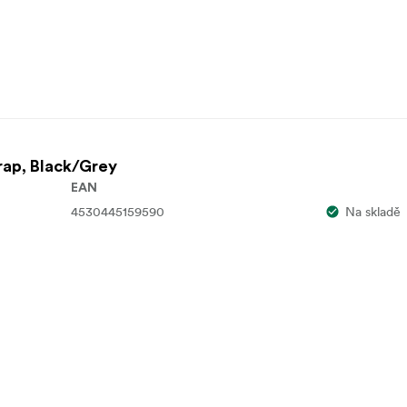
rap, Black/Grey
EAN
4530445159590
Na skladě