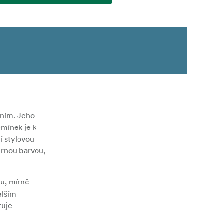
áním. Jeho
emínek je k
í stylovou
ernou barvou,
ou, mírně
elším
tuje