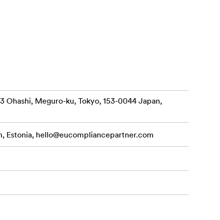
uhým
otoaparátu v
4-3 Ohashi, Meguro-ku, Tokyo, 153-0044 Japan,
, Estonia,
hello@eucompliancepartner.com