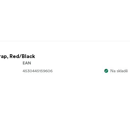
rap, Red/Black
EAN
4530445159606
Na skladě