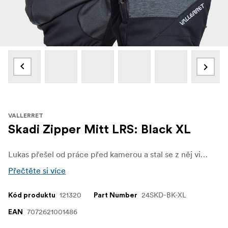
VALLERRET
Skadi Zipper Mitt LRS: Black XL
Lukas přešel od práce před kamerou a stal se z něj videograf a manažer produkce. A stále si s oblibou balí své vybavení a používá jej. Od filmování snowboardingu na odlehlých místech po řezání dřeva venku v zimě potřebuje Lukas naprostou univerzálnost, aby mu umožnila práci a pokračování v natáčení daného filmu i v nejchladnějších dnech.
Přečtěte si více
121320
24SKD-BK-XL
Kód produktu
Part Number
7072621001486
EAN