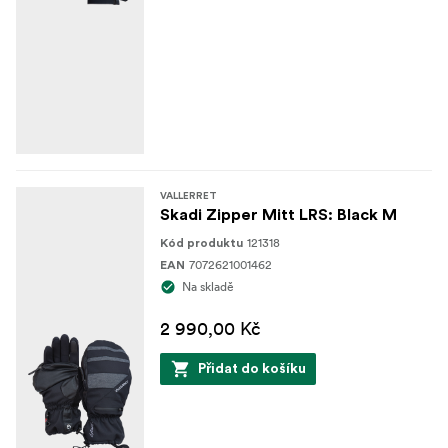
VALLERRET
Skadi Zipper Mitt LRS: Black M
121318
Kód produktu
7072621001462
EAN
Na skladě
2 990,00 Kč
Přidat do košíku