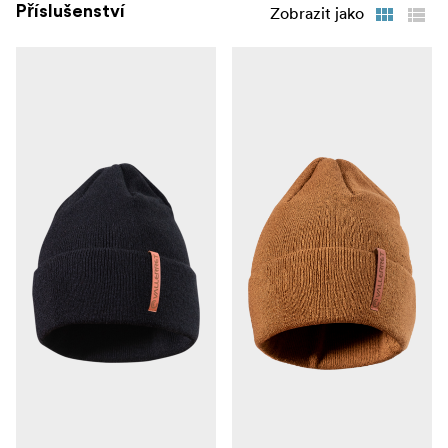
Příslušenství
Zobrazit jako
Podšívka ze
2. 100% merino vlna a izolace Primaloft
100 % z merino vlny a prostřední vrstva s izolací
Primaloft vytvářejí dokonalý systém vrstev.
Kombinace
3. Zip a prstové části FlipTech s magnety
části FlipTech a zipu zajišťuje okamžitý přístup
k ovládacím prvkům s využitím všech 4 prstů nebo pouze
jednoho. Část FlipTech drží v sundané poloze magnety
nebo boční spona, abyste měli co nejsvobodnější přístup
k ovládacím prvkům.
Falešná PU kůže, DWR
4. Vysoce výkonné materiály
a laminovaný měkký kepr odolávají vodě a zajišťují
vynikající ochranu proti větru.
Dlaňová část s integrovaným
5. Úchop celou dlaní
uchopením zvýší vaši jistotu při manipulaci s vybavením
a zajistí skvělé držení fotoaparátu.
Praktický
6. Kapsa na SD kartu s klíčem na stativ