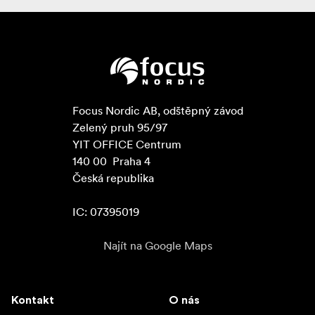
Focus Nordic AB, odštěpný závod

Zelený pruh 95/97

YIT OFFICE Centrum

140 00  Praha 4

Česká republika

IC: 07395019
Najít na Google Maps
Kontakt
O nás