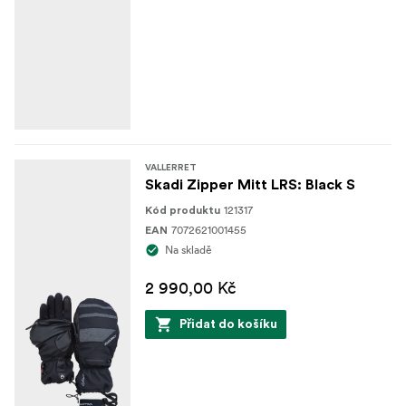
VALLERRET
Skadi Zipper Mitt LRS: Black S
121317
Kód produktu
7072621001455
EAN
Na skladě
2 990,00 Kč
Přidat do košíku