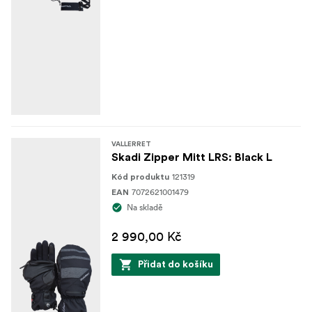
VALLERRET
Skadi Zipper Mitt LRS: Black L
121319
Kód produktu
7072621001479
EAN
Na skladě
2 990,00 Kč
Přidat do košíku