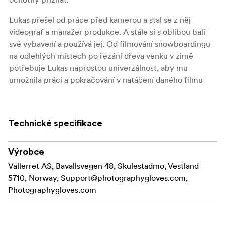
Lukas přešel od práce před kamerou a stal se z něj
videograf a manažer produkce. A stále si s oblibou balí
své vybavení a používá jej. Od filmování snowboardingu
na odlehlých místech po řezání dřeva venku v zimě
potřebuje Lukas naprostou univerzálnost, aby mu
umožnila práci a pokračování v natáčení daného filmu
i v nejchladnějších dnech.
Společně s Lukasem jsme navrhli rukavice, které si
Technické specifikace
rozhodně zamilujete a ve kterých se budete cítit jako
sama bohyně zimy Skadi.
Výrobce
www.luckyreel.euinstagram.com/lukassan
Vallerret AS, Bavallsvegen 48, Skulestadmo, Vestland
5710, Norway,
1. Vyjímatelné vnitřní rukavice – Polartec® Power
Support@photographygloves.com
,
Tenké, teplé a odolné s prstem a palcem
Photographygloves.com
Stretch® Pro™
pro dotykové obrazovky. Na zadní straně prstů je
větruodolný softshell.