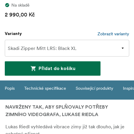
Na skladě
2 990,00 Kč
Zobrazit varianty
Varianty
Přidat do košíku
Popis
Technické specifikace
Související produkty
Inspi
NAVRŽENY TAK, ABY SPLŇOVALY POTŘEBY
ZIMNÍHO VIDEOGRAFA, LUKASE RIEDLA
Lukas Riedl vyhledává vibrace zimy již tak dlouho, jak je
ochotný přiznat.