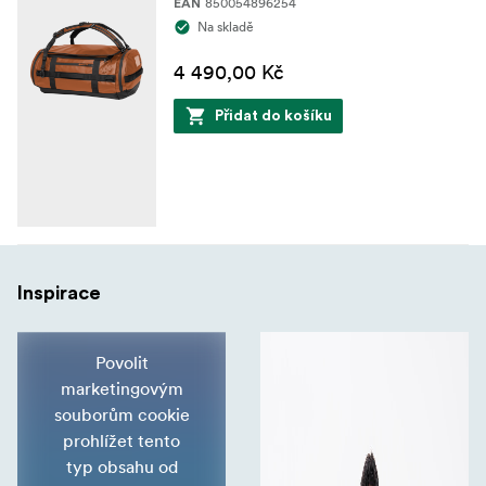
850054896254
EAN
Na skladě
4 490,00 Kč
Přidat do košíku
Inspirace
Povolit
marketingovým
souborům cookie
prohlížet tento
typ obsahu od