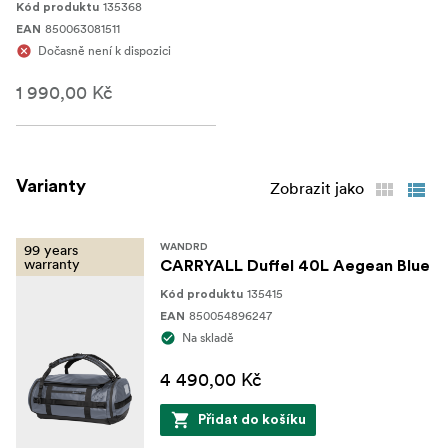
135368
Kód produktu
850063081511
EAN
Dočasně není k dispozici
1 990,00 Kč
Varianty
Zobrazit jako
99 years
WANDRD
warranty
CARRYALL Duffel 40L Aegean Blue
135415
Kód produktu
850054896247
EAN
Na skladě
4 490,00 Kč
Přidat do košíku