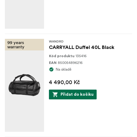
99 years
WANDRD
warranty
CARRYALL Duffel 40L Black
135416
Kód produktu
850054896216
EAN
Na skladě
4 490,00 Kč
Přidat do košíku