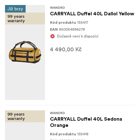
Již brzy
WANDRD
CARRYALL Duffel 40L Dallol Yellow
99 years
warranty
135417
Kód produktu
850054896278
EAN
Dočasně není k dispozici
4 490,00 Kč
99 years
WANDRD
warranty
CARRYALL Duffel 40L Sedona
Orange
135418
Kód produktu