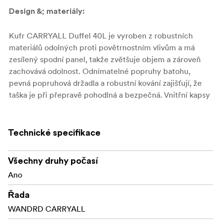
Design &; materiály:
Kufr CARRYALL Duffel 40L je vyroben z robustních
materiálů odolných proti povětrnostním vlivům a má
zesílený spodní panel, takže zvětšuje objem a zároveň
zachovává odolnost. Odnímatelné popruhy batohu,
pevná popruhová držadla a robustní kování zajišťují, že
taška je při přepravě pohodlná a bezpečná. Vnitřní kapsy
pomáhají oddělit oblečení od příslušenství a menších
předmětů.
Technické specifikace
Klíčové vlastnosti:
Všechny druhy počasí
Konvertibilní přenosná taška na batoh s ukládacími
Ano
ramenními popruhy.
Řada
Široce otevíratelná hlavní přihrádka pro objemnější
WANDRD CARRYALL
vybavení nebo vícedenní balení.