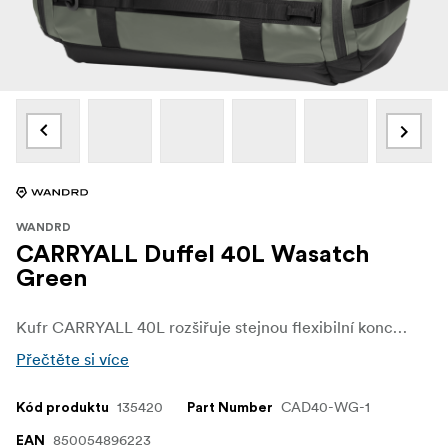
WANDRD
CARRYALL Duffel 40L Wasatch
Green
Kufr CARRYALL 40L rozšiřuje stejnou flexibilní koncepci pro tvůrce přepravující větší soupravy nebo větší množství oblečení, přičemž zachovává konvertibilní nosný systém a čistý, decentní design.
Přečtěte si více
135420
CAD40-WG-1
Kód produktu
Part Number
850054896223
EAN