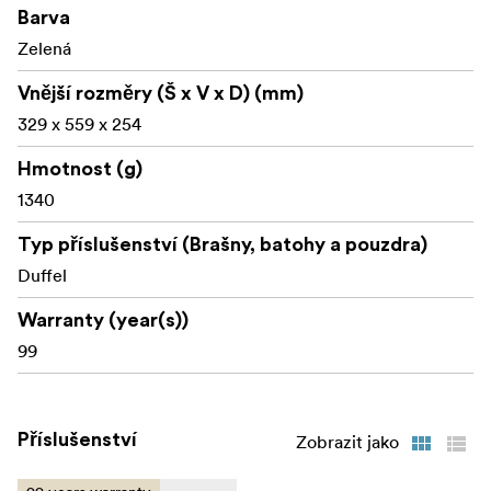
Barva
Vnitřní pouzdra a kapsy pro oddělení oblečení,
Zelená
příslušenství a vybavení.
Vnější rozměry (Š x V x D) (mm)
Vyztužená základna pro větší ochranu při odložení
329 x 559 x 254
batohu.
Vnější kapsy pro rychle přístupné nezbytnosti.
Hmotnost (g)
1340
Více úchytů pro snadné zvedání a manipulaci.
Typ příslušenství (Brašny, batohy a pouzdra)
Duffel
Ideální pro fotografy na místě a cestovatele, kteří
potřebují větší kapacitu než standardní brašna, aniž by
Warranty (year(s))
museli přecházet na plnohodnotný batoh.
99
Další informace:
Příslušenství
Zobrazit jako
Brašna CARRYALL Duffel 40L je kompatibilní s
příslušenstvím WANDRD, dodává se v několika barvách a