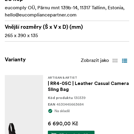
Přiložené ochranné síťové díly zabraňující
eucomply OÜ, Pärnu mnt 139b-14, 11317 Tallinn, Estonia,
vyskakování předmětů při otevřené horní části kufru
hello@eucompliancepartner.com
Síťovina na zádech a za ramenními popruhy pro
Vnější rozměry (Š x V x D) (mm)
přiléhavé přilnutí k tělu
265 x 390 x 135
KAPACITA
Bezzrcadlovka nebo digitální zrcadlovka
Varianty
Zobrazit jako
4 další objektivy
13palcový notebook
ARTISAN & ARTIST
| RR4-05C | Leather Casual Camera
Vyrobeno v Japonsku
Sling Bag
130339
Kód produktu
Specifikace
4530445663684
EAN
Na skladě
Rozměry: (š x v x h) 265 x 390 x 135 mm
6 690,00 Kč
Materiál: Materiál: vnější strana: Materiál: Nylon,
hovězí kůže / Vnitřek: Nylon