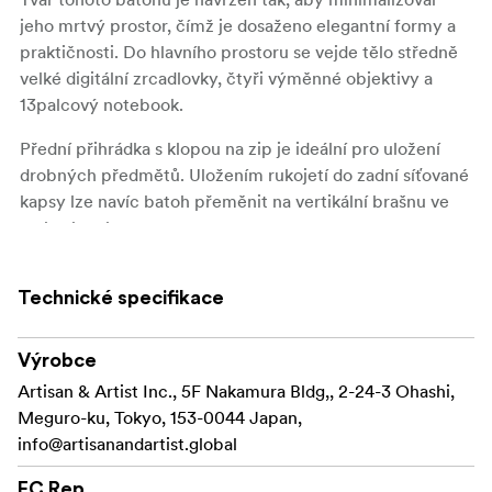
jeho mrtvý prostor, čímž je dosaženo elegantní formy a
praktičnosti. Do hlavního prostoru se vejde tělo středně
velké digitální zrcadlovky, čtyři výměnné objektivy a
13palcový notebook.
Přední přihrádka s klopou na zip je ideální pro uložení
drobných předmětů. Uložením rukojetí do zadní síťované
kapsy lze navíc batoh přeměnit na vertikální brašnu ve
stylu aktovky.
Další funkce
Technické specifikace
Ramenní popruhy s vynikajícím přizpůsobením a
rozložením hmotnosti
Výrobce
Robustní horní rukojeť s hliníkovou výztužnou
Artisan & Artist Inc., 5F Nakamura Bldg,, 2-24-3 Ohashi,
deskou
Meguro-ku, Tokyo, 153-0044 Japan,
info@artisanandartist.global
Velký otvor pro snadný přístup k uloženým věcem
EC Rep