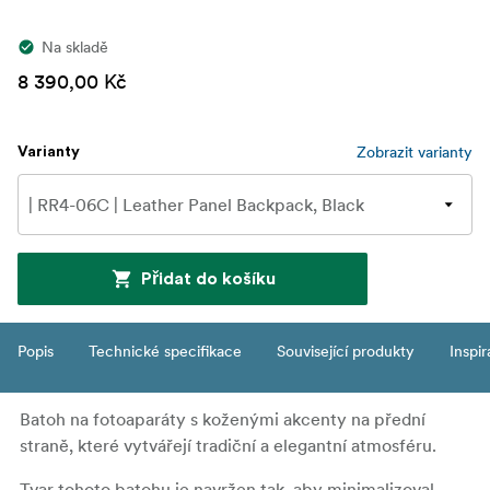
Na skladě
8 390,00 Kč
Zobrazit varianty
Varianty
Přidat do košíku
Popis
Technické specifikace
Související produkty
Inspi
Batoh na fotoaparáty s koženými akcenty na přední
straně, které vytvářejí tradiční a elegantní atmosféru.
Tvar tohoto batohu je navržen tak, aby minimalizoval