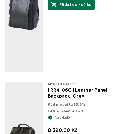
Přidat do košíku
ARTISAN & ARTIST
| RR4-06C | Leather Panel
Backpack, Grey
130342
Kód produktu
4530445140628
EAN
Na skladě
8 390,00 Kč