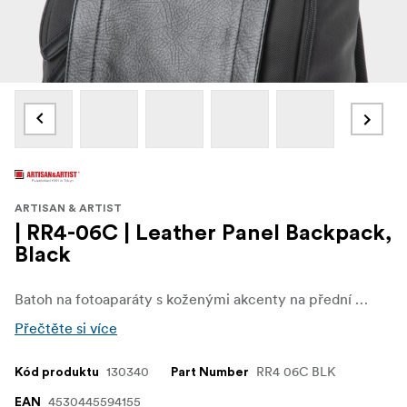
ARTISAN & ARTIST
| RR4-06C | Leather Panel Backpack,
Black
Batoh na fotoaparáty s koženými akcenty na přední straně, které vytvářejí tradiční a elegantní atmosféru. Tvar tohoto batohu je navržen tak, aby minimalizoval jeho mrtvý prostor, čímž je dosaženo elegantní formy a praktičnosti. Do hlavního prostoru se vejde tělo středně velké digitální zrcadlovky, čtyři výměnné objektivy a 13palcový notebook.
Přečtěte si více
130340
RR4 06C BLK
Kód produktu
Part Number
4530445594155
EAN