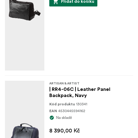
Přidat do košíku
Vnitřní prostor
Velký polstrovaný úložný prostor
Kapsy ze síťoviny
Vnější část
Vybaveno předními kapsami na zip
Odnímatelné ramenní popruhy
ARTISAN & ARTIST
| RR4-06C | Leather Panel
Backpack, Navy
130341
Kód produktu
4530445594162
EAN
Na skladě
8 390,00 Kč