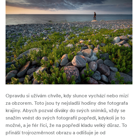
Opravdu si užívám chvíle, kdy slunce vychází nebo mizí
za obzorem. Toto jsou ty nejsladší hodiny dne fotografa
krajiny. Abych pozval diváky do svých snímků, vždy se
snažím vnést do svých fotografií popředí, kdykoli je to
možné, a je fér říci, že na popředí kladu velký důraz. To
přináší trojrozměrnost obrazu a odlišuje je od