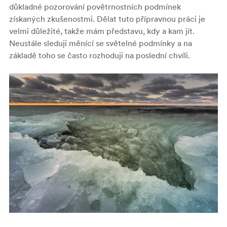
důkladné pozorování povětrnostních podmínek
získaných zkušenostmi. Dělat tuto přípravnou práci je
velmi důležité, takže mám představu, kdy a kam jít.
Neustále sleduji měnící se světelné podmínky a na
základě toho se často rozhoduji na poslední chvíli.