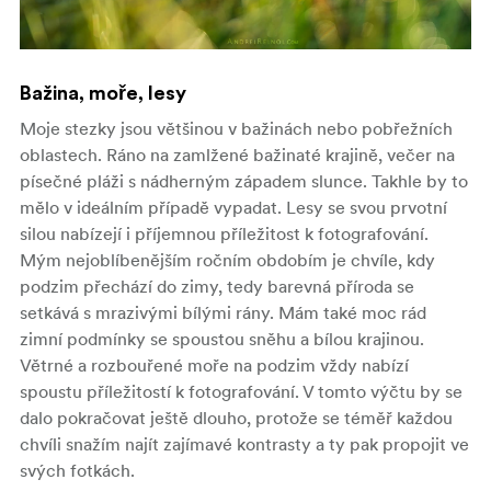
Bažina, moře, lesy
Moje stezky jsou většinou v bažinách nebo pobřežních
oblastech. Ráno na zamlžené bažinaté krajině, večer na
písečné pláži s nádherným západem slunce. Takhle by to
mělo v ideálním případě vypadat. Lesy se svou prvotní
silou nabízejí i příjemnou příležitost k fotografování.
Mým nejoblíbenějším ročním obdobím je chvíle, kdy
podzim přechází do zimy, tedy barevná příroda se
setkává s mrazivými bílými rány. Mám také moc rád
zimní podmínky se spoustou sněhu a bílou krajinou.
Větrné a rozbouřené moře na podzim vždy nabízí
spoustu příležitostí k fotografování. V tomto výčtu by se
dalo pokračovat ještě dlouho, protože se téměř každou
chvíli snažím najít zajímavé kontrasty a ty pak propojit ve
svých fotkách.