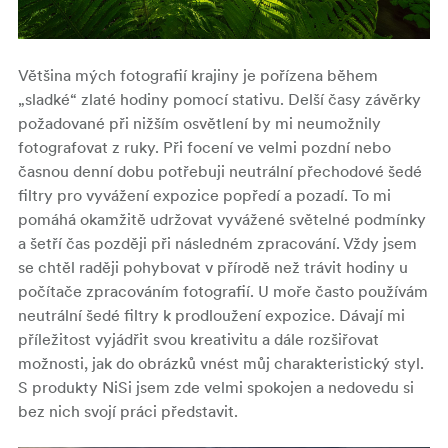
Většina mých fotografií krajiny je pořízena během
„sladké“ zlaté hodiny pomocí stativu. Delší časy závěrky
požadované při nižším osvětlení by mi neumožnily
fotografovat z ruky. Při focení ve velmi pozdní nebo
časnou denní dobu potřebuji neutrální přechodové šedé
filtry pro vyvážení expozice popředí a pozadí. To mi
pomáhá okamžitě udržovat vyvážené světelné podmínky
a šetří čas později při následném zpracování. Vždy jsem
se chtěl raději pohybovat v přírodě než trávit hodiny u
počítače zpracováním fotografií. U moře často používám
neutrální šedé filtry k prodloužení expozice. Dávají mi
příležitost vyjádřit svou kreativitu a dále rozšiřovat
možnosti, jak do obrázků vnést můj charakteristický styl.
S produkty NiSi jsem zde velmi spokojen a nedovedu si
bez nich svojí práci představit.