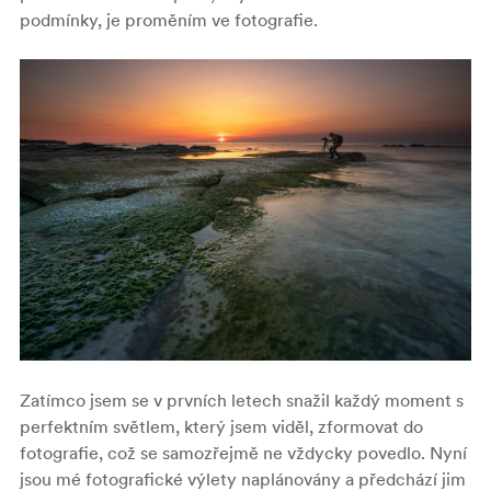
podmínky, je proměním ve fotografie.
Zatímco jsem se v prvních letech snažil každý moment s
perfektním světlem, který jsem viděl, zformovat do
fotografie, což se samozřejmě ne vždycky povedlo. Nyní
jsou mé fotografické výlety naplánovány a předchází jim