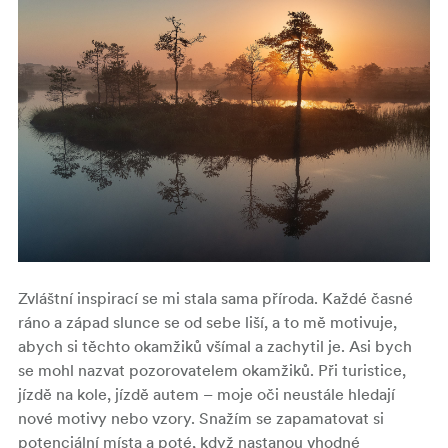
Zvláštní inspirací se mi stala sama příroda. Každé časné
ráno a západ slunce se od sebe liší, a to mě motivuje,
abych si těchto okamžiků všímal a zachytil je. Asi bych
se mohl nazvat pozorovatelem okamžiků. Při turistice,
jízdě na kole, jízdě autem – moje oči neustále hledají
nové motivy nebo vzory. Snažím se zapamatovat si
potenciální místa a poté, když nastanou vhodné