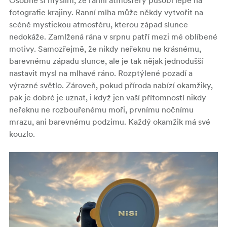
Osobně si myslím, že ranní atmosféry působí lépe na
fotografie krajiny. Ranní mlha může někdy vytvořit na
scéně mystickou atmosféru, kterou západ slunce
nedokáže. Zamlžená rána v srpnu patří mezi mé oblíbené
motivy. Samozřejmě, že nikdy neřeknu ne krásnému,
barevnému západu slunce, ale je tak nějak jednodušší
nastavit mysl na mlhavé ráno. Rozptýlené pozadí a
výrazné světlo. Zároveň, pokud příroda nabízí okamžiky,
pak je dobré je uznat, i když jen vaší přítomností nikdy
neřeknu ne rozbouřenému moři, prvnímu nočnímu
mrazu, ani barevnému podzimu. Každý okamžik má své
kouzlo.