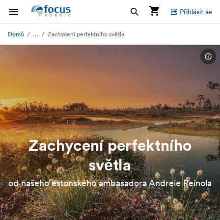
Přihlásit se
...
Domů
Zachycení perfektního světla
Zachycení perfektního
světla
od našeho estonského ambasadora Andreie Reinola