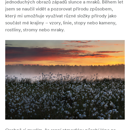
jednoduchých obrazů západů slunce a mraků. Během let
jsem se naučil vidět a pozorovat přírodu způsobem,
který mi umožňuje využívat různé složky přírody jako
součást mé krajiny – vzory, linie, stopy nebo kameny,
rostliny, stromy nebo mraky.