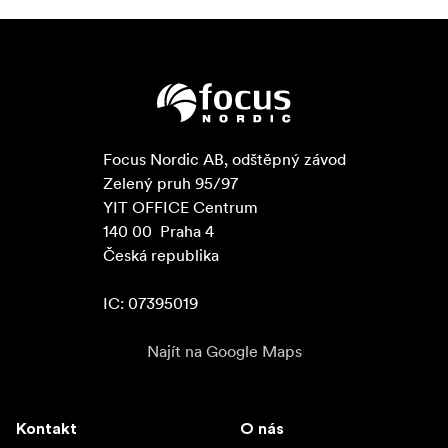
Focus Nordic AB, odštěpný závod

Zelený pruh 95/97

YIT OFFICE Centrum

140 00  Praha 4

Česká republika

IC: 07395019
Najít na Google Maps
Kontakt
O nás