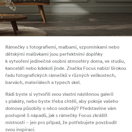
Rámečky s fotografiemi, malbami, vzpomínkami nebo
dětskými malůvkami jsou perfektními doplňky
k vytvoření jedinečné osobní atmosféry doma, ve studiu,
kanceláři nebo kdekoli jinde. Značka Focus nabízí širokou
řadu fotografických rámečků v různých velikostech,
barvách, materiálech a typech skel.
Rádi byste si vytvořili svou vlastní nástěnnou galerii
s plakáty, nebo byste třeba chtěli, aby pokoje vašeho
domova působily o něco osobněji? Představíme vám
postupně 5 nápadů, jak s rámečky Focus zkrášlit
místnosti – jen pro případ, že potřebujete povzbudit
svou inspiraci.