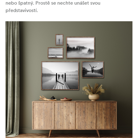
nebo špatný. Prostě se nechte unášet svou
představivostí.