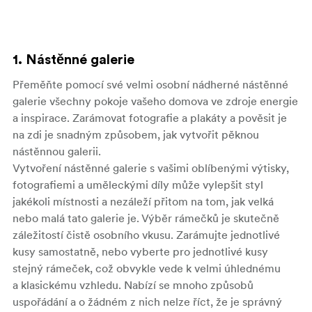
1. Nástěnné galerie
Přeměňte pomocí své velmi osobní nádherné nástěnné
galerie všechny pokoje vašeho domova ve zdroje energie
a inspirace. Zarámovat fotografie a plakáty a pověsit je
na zdi je snadným způsobem, jak vytvořit pěknou
nástěnnou galerii.
Vytvoření nástěnné galerie s vašimi oblíbenými výtisky,
fotografiemi a uměleckými díly může vylepšit styl
jakékoli místnosti a nezáleží přitom na tom, jak velká
nebo malá tato galerie je. Výběr rámečků je skutečně
záležitostí čistě osobního vkusu. Zarámujte jednotlivé
kusy samostatně, nebo vyberte pro jednotlivé kusy
stejný rámeček, což obvykle vede k velmi úhlednému
a klasickému vzhledu. Nabízí se mnoho způsobů
uspořádání a o žádném z nich nelze říct, že je správný