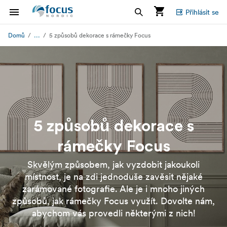
Přihlásit se
...
Domů
5 způsobů dekorace s rámečky Focus
5 způsobů dekorace s
rámečky Focus
Skvělým způsobem, jak vyzdobit jakoukoli
místnost, je na zdi jednoduše zavěsit nějaké
zarámované fotografie. Ale je i mnoho jiných
způsobů, jak rámečky Focus využít. Dovolte nám,
abychom vás provedli některými z nich!