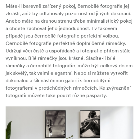
Máte-li barevně zařízený pokoj, černobílé fotografie jej
zkrášlí, aniž by odtahovaly pozornost od jiných dekorací.
Anebo máte na druhou stranu třeba minimalistický pokoj
a chcete zachovat jeho jednoduchost. I v takovém
případě jsou černobílé fotografie perfektní volbou.
Černobílé fotografie perfektně doplní černé rámečky.
Udržují věci čistě a uspořádaně a fotografie přitom stále
vyniknou. Bílé rámečky jsou krásné. Sladíte-li bílé
rámečky a černobílé fotografie, může být celkový dojem
jak skvělý, tak velmi elegantní. Nebo si můžete vytvořit
dokonalou a šik nástěnnou galerii s černobílými
fotografiemi v protichůdných rámečcích. Ke zvýraznění
fotografií můžete také použít různé pasparty.