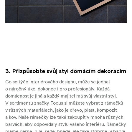
3. Přizpůsobte svůj styl domácím dekoracím
Co se týče interiérového designu, může se jednat
o náročný úkol dokonce i pro profesionály. Každá
domácnost je jiná a každý majitel má svůj vlastní styl.
V sortimentu značky Focus si můžete vybrat z rámečků
v různých materiálech, jako je dřevo, plast, kompozit
a kov. Naše rámečky lze také zakoupit v mnoha různých
barvách, aby odpovídaly stylu vašeho interiéru. Rámečky
máme černé, bílé, šedé, hnědé, ale také stříbrné, v barvě