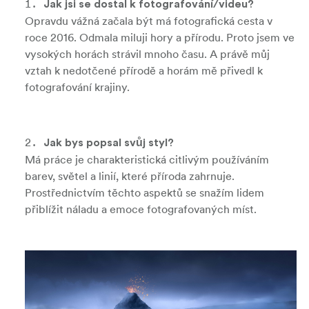
J
ak jsi se dostal k fotografování/videu?
Opravdu vážná začala být má fotografická cesta v
roce 2016. Odmala miluji hory a přírodu. Proto jsem ve
vysokých horách strávil mnoho času. A právě můj
vztah k nedotčené přírodě a horám mě přivedl k
fotografování krajiny.
Jak bys popsal svůj styl?
Má práce je charakteristická citlivým používáním
barev, světel a linií, které příroda zahrnuje.
Prostřednictvím těchto aspektů se snažím lidem
přiblížit náladu a emoce fotografovaných míst.