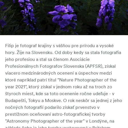
Filip je fotograf krajiny s vášňou pre prírodu a vysoké
hory. Žije na Slovensku. Od doby kedy sa stala fotografia
jeho profesiou a stal sa členom Asociácie
Profesionálnych Fotografov Slovenska (APFSR), získal
viacero medzinárodných ocenení a úspechov medzi
ktoré napríklad patrí titul "Nature Photographer of the
year 2021", ktorý získal v jednom roku až na troch zo
štyroch miest, kde sa toto ocenenie ročne udeľuje - v
Budapešti, Tokyu a Moskve. O rok neskôr sa jednej z jeho
nočných fotografií podarilo získať prvenstvo v
prestížnom oceňovaní astro-fotografickej tvorby
"Astronomy Photographer of the year" v Londýne, na
základe čoho je jeho tvorba vystavovaná v Britskom