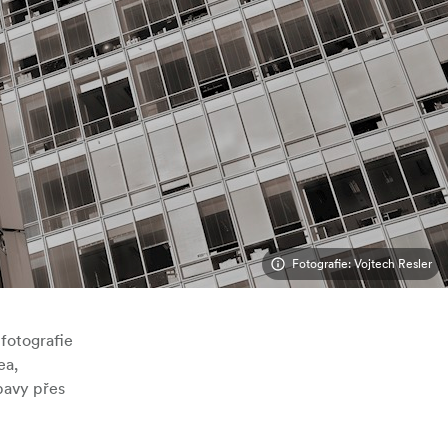
Fotografie: Vojtech Resler
 fotografie
ea,
bavy přes