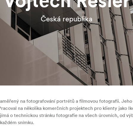
Vojtěch Resler
Česká republika
 zaměřený na fotografování portrétů a filmovou fotografii. Jeho
Pracoval na několika komerčních projektech pro klienty jako Ik
ímá o technickou stránku fotografie na všech úrovních, od vý
v každém snímku.