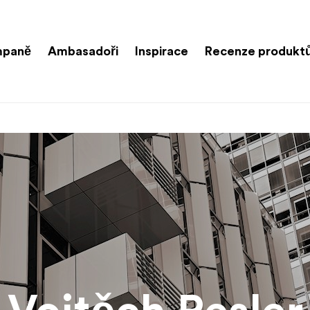
paně
Ambasadoři
Inspirace
Recenze produkt