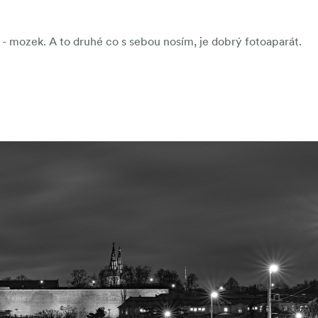
- mozek. A to druhé co s sebou nosím, je dobrý fotoaparát.