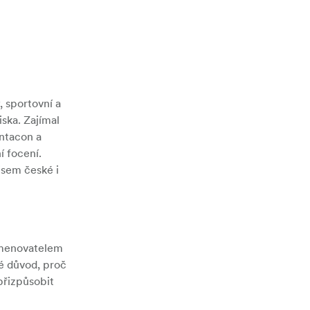
, sportovní a
iska. Zajímal
entacon a
í focení.
jsem české i
 jmenovatelem
ké důvod, proč
přizpůsobit