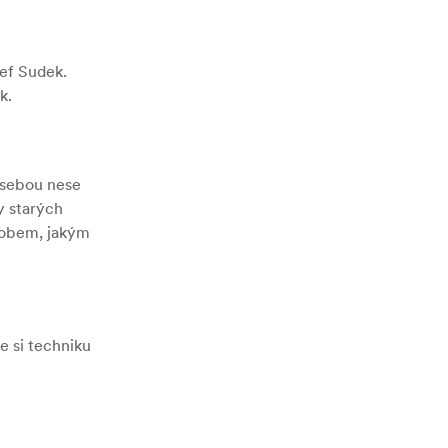
sef Sudek.
k.
 sebou nese
y starých
ůsobem, jakým
e si techniku