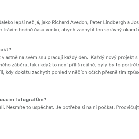
 daleko lepší než já, jako Richard Avedon, Peter Lindbergh a Jo
oto trávím hodně času venku, abych zachytil ten správný okamži
jekt?
k vlastně na svém snu pracuji každý den. Každý nový projekt s
ého záběru, tak i když to není příliš reálné, byly by to portrét
hvíli, kdy dokážu zachytit pohled v něčích očích přesně tím zp
udoucím fotografům?
i. Nesmíte to uspěchat. Je potřeba si na ni počkat. Procvičujt