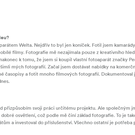
deu?
parátem Welta. Nejdřív to byl jen koníček. Fotil jsem kamarády
rnobílé filmy. Fotografie mě nezajímala pouze z kreativního hled
 nakonec k tomu, že jsem si koupil vlastní fotoaparát značky P
všimli mých fotografií. Začal jsem dostávat nabídky na komerčn
né časopisy a fotit mnoho filmových fotografií. Dokumentoval 
dnes.
ád přizpůsobím svoji práci určitému projektu. Ale společným
 dobré osvětlení, což podle mě činí základ fotografie. To je ta
ům a investoval do příslušenství. Všechno ostatní je potřeba 