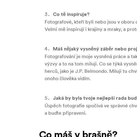
Co tě inspiruje?
Fotografové, kteří byli nebo jsou v oboru
Velmi mě inspirují i krajiny a mraky, a pr
Máš nějaký vysněný záběr nebo pro
Fotografování je moje vysněná práce a ta
výzvy a to na tom miluji. Co se týká vysněn
herců, jako je J.P. Belmondo. Miluji tu c
onoho člověka vidím.
Jaká by byla tvoje nejlepší rada b
Úspěch fotografie spočívá ve správné chvíl
a buďte připraveni.
Co máš v brašně?