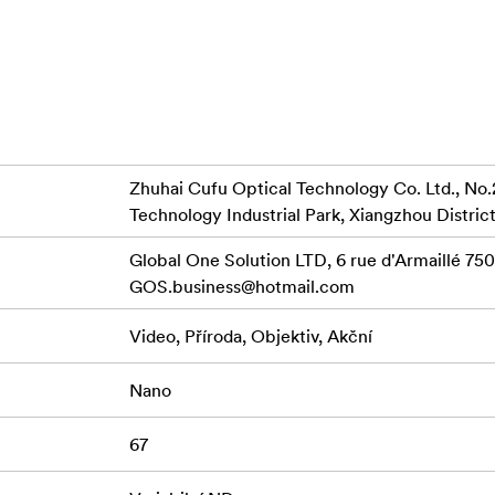
bo delší rychlosti závěrky, než by bylo možné za současných 
u a nečistoty a usnadňuje čištění filtru.
oúhlých objektivech nehrozí riziko vinětace.
díky čemuž je velmi lehký a odolný.
Zhuhai Cufu Optical Technology Co. Ltd., No.
 pouzdro pro uložení filtru.
Technology Industrial Park, Xiangzhou District
me používat variabilní ND filtr na objektivech s ohniskovou vz
Global One Solution LTD, 6 rue d'Armaillé 7501
GOS.business@hotmail.com
ší kontrolu nad nastavením expozice, zkracuje expoziční časy a
Video, Příroda, Objektiv, Akční
Nano
ňuje posunu barev, který se vyskytuje u jiných variabilních fil
67