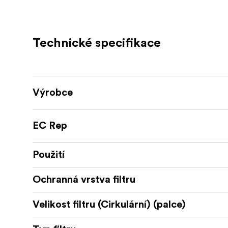
objektivu pro každou danou scénu.
Tímto způsobem lze použít větší clony a/ne
podmínek.
Technické specifikace
Pokročilá nano vrstva odpuzuje vodu, mastnot
Tenký filtr zajišťuje, že při použití na širok
Filtr je vyroben z vysoce kvalitního hliníku, 
Výrobce
Součástí balení je přední ochrana a praktické
Pro dosažení nejlepších výsledků doporučuje
EC Rep
mm nebo více (full frame).
Variabilní neutrální filtr umožňuje lep
Použití
použití větší clony.
Ochranná vrstva filtru
Výsledek v pravých barvách, který zabra
Variabilní neutrální hustota 0,3 až 1,5
Velikost filtru (Cirkulární) (palce)
Snižuje expozici o 1 až 5 stupňů