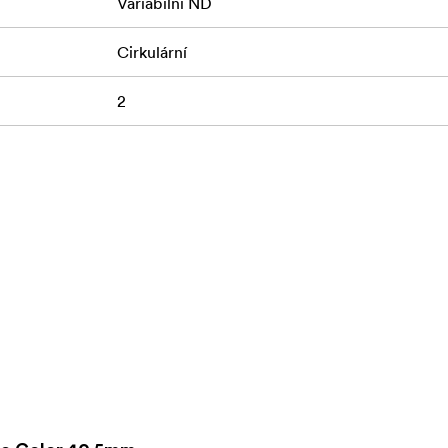
Variabilní ND
 s pevnými dorazy na obou koncích
Cirkulární
2
povlak
anit
taci u širších objektivů