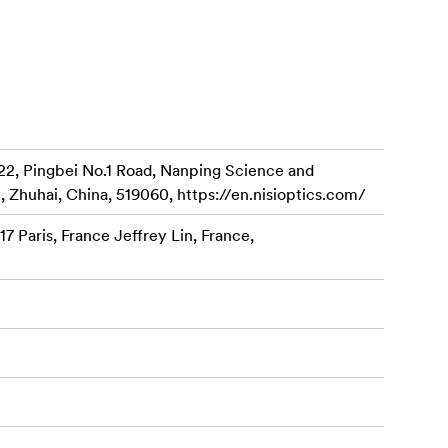
světelných
22, Pingbei No.1 Road, Nanping Science and
, Zhuhai, China, 519060, https://en.nisioptics.com/
dáleností 35
7 Paris, France Jeffrey Lin, France,
 umožňuje
trů