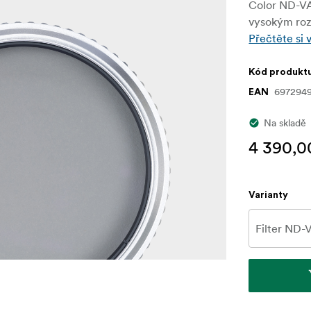
Color ND-VA
vysokým rozl
Přečtěte si 
Kód produkt
697294
EAN
Na skladě
4 390,0
Varianty