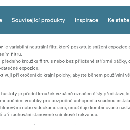
e
Související produkty
Inspirace
Ke staže
je variabilní neutrální filtr, který poskytuje snížení expozice 
or
ním filtru.
předního kroužku filtru s nebo bez přiložené stříbrné páčky,
datečné expozice.
ktivují při otočení do krajní polohy, abyste během používání vě
 hustoty je přední kroužek vizuálně označen čísly představujíc
ými bočními vroubky pro bezpečné uchopení a snadnou instala
tr s filmovými nebo videokamerami, umožňuje kombinované nasta
sti při zachování stanovené snímkové frekvence.
namy, protože můžete přesně nastavit množství světla, které v