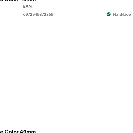
EAN
6972949372859
Na skladě
rue Color 49mm