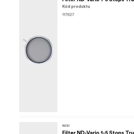
Kód produktu
117827
NISI
Filter ND-Vario 1-5 Stops T