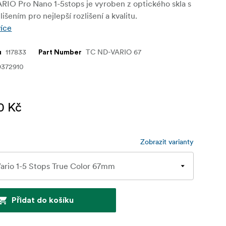
RIO Pro Nano 1-5stops je vyroben z optického skla s
išením pro nejlepší rozlišení a kvalitu.
více
117833
TC ND-VARIO 67
u
Part Number
9372910
0 Kč
Zobrazit varianty
Přidat do košíku