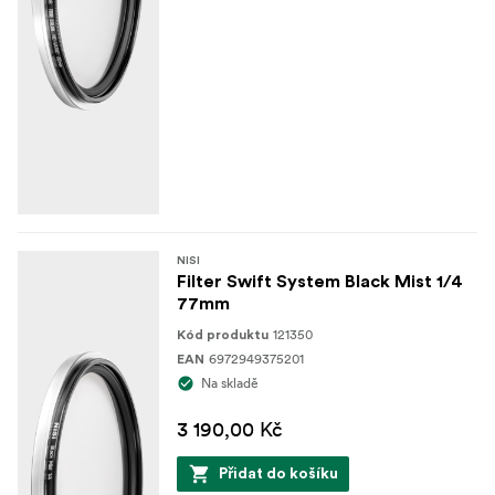
NISI
Filter Swift System Black Mist 1/4
77mm
121350
Kód produktu
6972949375201
EAN
Na skladě
3 190,00 Kč
Přidat do košíku