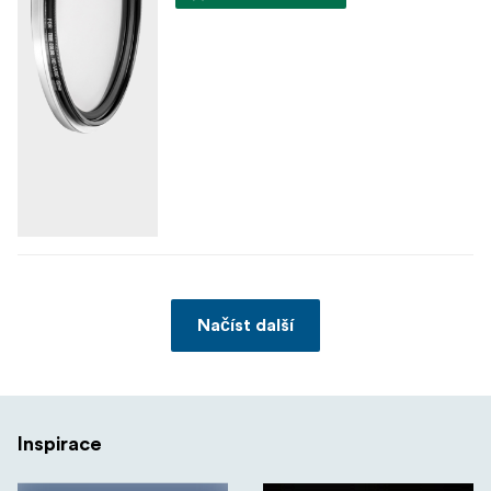
Načíst další
Inspirace