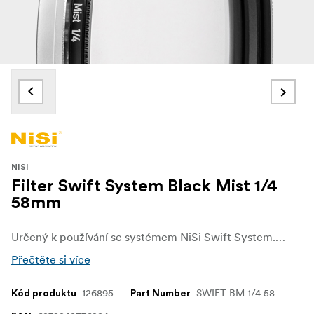
NISI
Filter Swift System Black Mist 1/4
58mm
Určený k používání se systémem NiSi Swift System. Tento filtr dodá vašim snímků další rozměr a nový charakter. Zdroje světla se příjemně rozptýlí, ale stíny si přitom zachovají svůj tvar a svou čerň. Filtr zároveň také snižuje kontrast a vyhlazuje vrásky a drobné vady na kráse, což z něj dělá skvělý filtr pro fotografování portrétů.
Přečtěte si více
126895
SWIFT BM 1/4 58
Kód produktu
Part Number