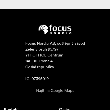
Focus Nordic AB, odštěpný závod

Zelený pruh 95/97

YIT OFFICE Centrum

140 00  Praha 4

Česká republika

IC: 07395019
Najít na Google Maps
Kontakt
O nás