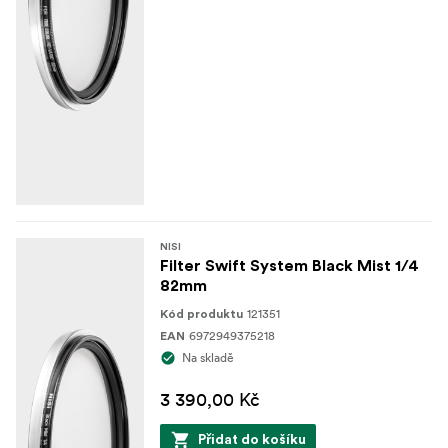
NISI
Filter Swift System Black Mist 1/4
82mm
121351
Kód produktu
6972949375218
EAN
Na skladě
3 390,00 Kč
Přidat do košíku