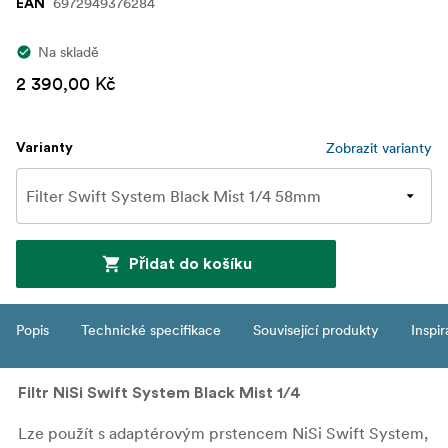
6972949376284
EAN
Na skladě
2 390,00 Kč
Zobrazit varianty
Varianty
Přidat do košíku
Popis
Technické specifikace
Související produkty
Inspi
Filtr NiSi Swift System Black Mist 1/4
Lze použít s adaptérovým prstencem NiSi Swift System,