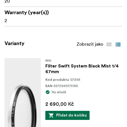
20
Warranty (year(s))
2
Varianty
Zobrazit jako
NISI
Filter Swift System Black Mist 1/4
67mm
121348
Kód produktu
6972949375188
EAN
Na skladě
2 690,00 Kč
Přidat do košíku