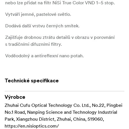
nebo lze přidat na filtr NiSi True Color VND 1–5 stop.
Vytváří jemné, pastelové světlo.
Dodává další vrstvu černých smítek.
Zajišťuje drobnou ztrátu detailů v obrazu v porovnání
s tradičními difuzními filtry.
Voděodolný a antireflexní nano potah.
Dostupný ve velikosti 49, 52, 55, 58, 62, 67, 72, 77, 82
a 95 mm
Technické specifikace
Výrobce
Zhuhai Cufu Optical Technology Co. Ltd., No.22, Pingbei
No.1 Road, Nanping Science and Technology Industrial
Park, Xiangzhou District, Zhuhai, China, 519060,
https://en.nisioptics.com/