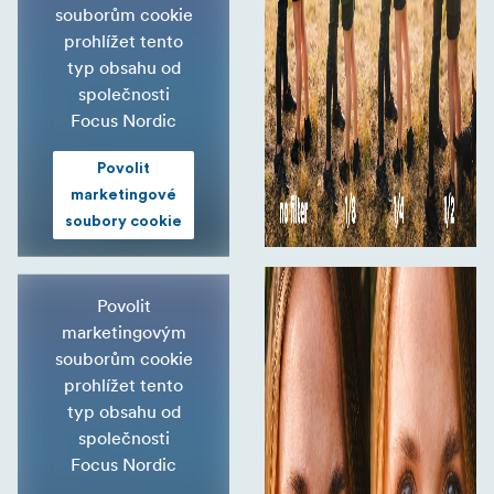
souborům cookie
prohlížet tento
typ obsahu od
společnosti
Focus Nordic
Povolit
marketingové
soubory cookie
Povolit
marketingovým
souborům cookie
prohlížet tento
typ obsahu od
společnosti
Focus Nordic