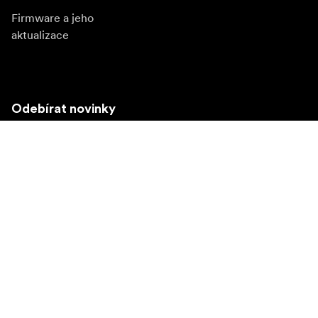
Firmware a jeho
aktualizace
Odebírat novinky
Získejte nejnovější informace o produktech, inspiraci a
speciální nabídky.
Soukromá osoba
Prodejce
Přihlásit se
Navštivte další místní trh