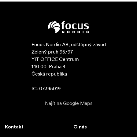
Focus Nordic AB, odštěpný závod

Zelený pruh 95/97

YIT OFFICE Centrum

140 00  Praha 4

Česká republika

IC: 07395019
Najít na Google Maps
Kontakt
O nás