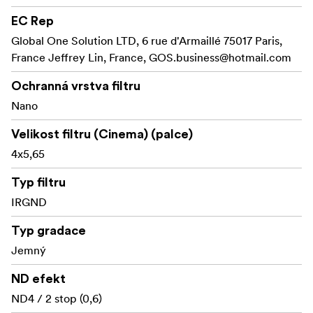
snímku zůstanou stejné.
EC Rep
Global One Solution LTD, 6 rue d'Armaillé 75017 Paris,
Pozvolný přechod mezi hustou a čirou oblastí.
France Jeffrey Lin, France,
GOS.business@hotmail.com
Filtr nemá vliv na barevnost snímku a je ideální pro
Ochranná vrstva filtru
použití v kombinaci s dalšími filtry.
Nano
Oba povrchy mají vlastní vrstvu NiSi optického
nano povlaku, který pohlcuje jak viditelné vlnové
Velikost filtru (Cinema) (palce)
délky světla, tak i světlo infračervené, pro zachování
4x5,65
barevné neutrality a zamezení nechtěného zbarvení
Typ filtru
u vyššího času expozice.
IRGND
Vyrobeno z optického skla pro největší čirost
Typ gradace
Odolný proti poškrábání
Jemný
Jednoduché čištění
ND efekt
Filtr má tloušťku 4 mm
ND4 / 2 stop (0,6)