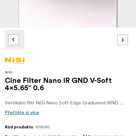
NISI
Cine Filter Nano IR GND V-Soft
4x5.65" 0.6
Vertikální filtr NiSi Nano Soft-Edge Graduated IRND pomáhá ztmavit určité oblasti obrazu, například jasnou oblohu, a zároveň umožňuje normální, neovlivněnou expozici v ostatních částech obrazu.
Přečtěte si více
109060
Kód produktu