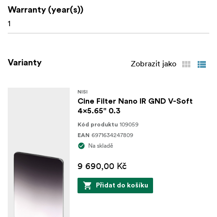
Balení obsahuje koženkové pouzdro pro ukládání a
Warranty (year(s))
přepravu.
1
Varianty
Zobrazit jako
NISI
Cine Filter Nano IR GND V-Soft
4x5.65" 0.3
109059
Kód produktu
6971634247809
EAN
Na skladě
9 690,00 Kč
Přidat do košíku