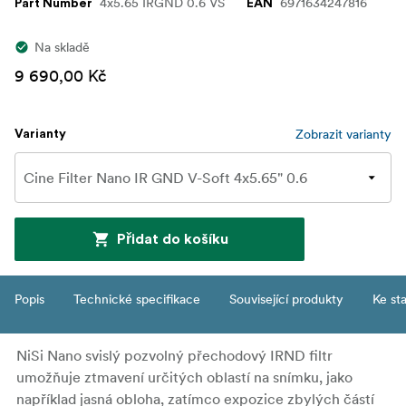
4x5.65 IRGND 0.6 VS
6971634247816
Part Number
EAN
Na skladě
9 690,00 Kč
Zobrazit varianty
Varianty
Přidat do košíku
Popis
Technické specifikace
Související produkty
Ke st
NiSi Nano svislý pozvolný přechodový IRND filtr
umožňuje ztmavení určitých oblastí na snímku, jako
například jasná obloha, zatímco expozice zbylých částí