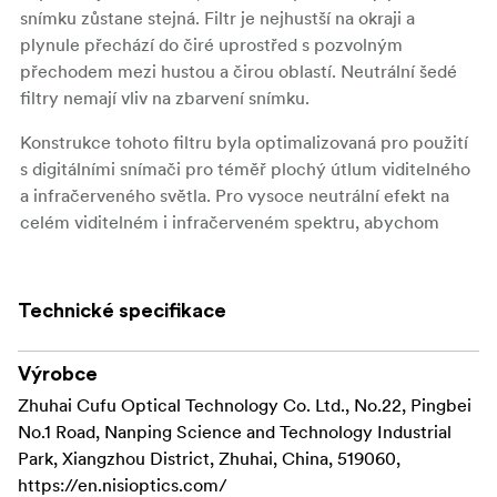
snímku zůstane stejná. Filtr je nejhustší na okraji a
plynule přechází do čiré uprostřed s pozvolným
přechodem mezi hustou a čirou oblastí. Neutrální šedé
filtry nemají vliv na zbarvení snímku.
Konstrukce tohoto filtru byla optimalizovaná pro použití
s digitálními snímači pro téměř plochý útlum viditelného
a infračerveného světla. Pro vysoce neutrální efekt na
celém viditelném i infračerveném spektru, abychom
zabránili nechtěnému zbarvení a pro čiřejší, hlubší černě
při použití NiSi Nano pozvolného přechodového IRND
filtru se aplikuje vrstva speciálního nano povlaku na obě
Technické specifikace
strany filtru.
NiSi Nano svislý pozvolný přechodový IRND filtr je
Výrobce
vyrobený z optického skla pro větší čirost a
Zhuhai Cufu Optical Technology Co. Ltd., No.22, Pingbei
barevnou věrnost.
No.1 Road, Nanping Science and Technology Industrial
Park, Xiangzhou District, Zhuhai, China, 519060,
Šedý přechodový filtr ztmaví světlá místa na
https://en.nisioptics.com/
snímku, jako například obloha, ale zbylé části