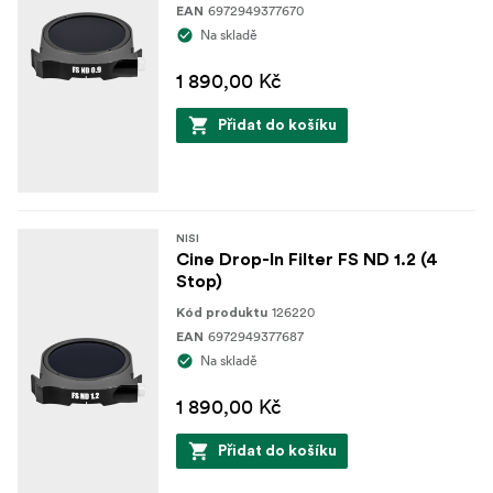
6972949377670
EAN
Na skladě
1 890,00 Kč
Přidat do košíku
NISI
Cine Drop-In Filter FS ND 1.2 (4
Stop)
126220
Kód produktu
6972949377687
EAN
Na skladě
1 890,00 Kč
Přidat do košíku