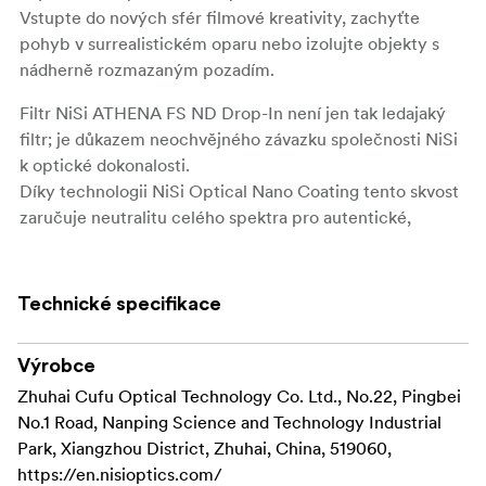
Vstupte do nových sfér filmové kreativity, zachyťte
pohyb v surrealistickém oparu nebo izolujte objekty s
nádherně rozmazaným pozadím.
Filtr NiSi ATHENA FS ND Drop-In není jen tak ledajaký
filtr; je důkazem neochvějného závazku společnosti NiSi
k optické dokonalosti.
Díky technologii NiSi Optical Nano Coating tento skvost
zaručuje neutralitu celého spektra pro autentické,
realistické filmové výsledky.
Každý záběr si zachovává původní věrnost barev a
čistotu, bez běžných zkreslení nebo posunů barev.
Technické specifikace
Vyrobený z vysoce kvalitního optického skla zasazeného
do robustního, ale lehkého hliníkového rámu, je navržen
Výrobce
tak, aby odolal náročným podmínkám v terénu a zároveň
Zhuhai Cufu Optical Technology Co. Ltd., No.22, Pingbei
poskytoval bezchybnou filmovou kvalitu.
No.1 Road, Nanping Science and Technology Industrial
Park, Xiangzhou District, Zhuhai, China, 519060,
Chápeme touhu kameramanů po pohodlí a mobilitě.
https://en.nisioptics.com/
Proto jsou filtry NiSi ATHENA Drop-In dodávány s