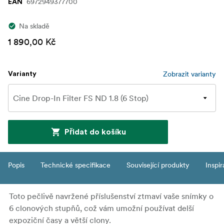
6972949377700
EAN
Na skladě
1 890,00 Kč
Zobrazit varianty
Varianty
Přidat do košíku
Popis
Technické specifikace
Související produkty
Inspi
Toto pečlivě navržené příslušenství ztmaví vaše snímky o
6 clonových stupňů, což vám umožní používat delší
expoziční časy a větší clony.