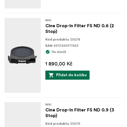
Umožňuje použití širších clonových hodnot
Poskytuje neutrální podání celého spektra pro
autentické a věrné výsledky
NISI
Cine Drop-In Filter FS ND 0.6 (2
Vylepšeno technologií NiSi Optical Nano Coating
Stop)
126218
Kód produktu
Vyrobeno z vysoce kvalitního optického skla
6972949377663
EAN
Na skladě
Uložen v lehkém, ale robustním hliníkovém rámečku
1 890,00 Kč
Dodáváno s praktickým pouzdrem pro snadnou
přepravu
Přidat do košíku
NISI
Cine Drop-In Filter FS ND 0.9 (3
Stop)
126219
Kód produktu