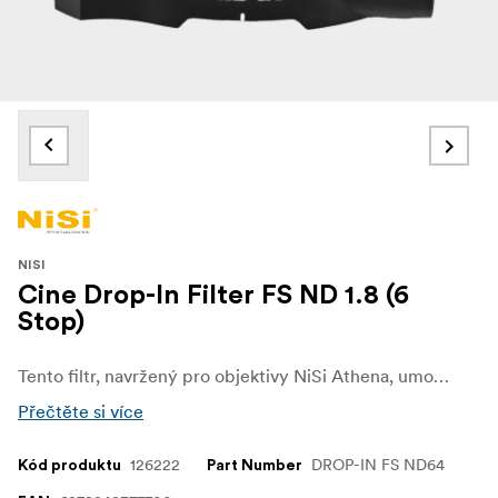
NISI
Cine Drop-In Filter FS ND 1.8 (6
Stop)
Tento filtr, navržený pro objektivy NiSi Athena, umožňuje použití delších časů závěrky a větších clonových čísel, čímž otevírá nekonečné možnosti pro kreativní fotografování. Díky vysoce kvalitnímu optickému sklu a neutrálnímu přenosu celého spektra se každý snímek přibližuje dokonalosti.
Přečtěte si více
126222
DROP-IN FS ND64
Kód produktu
Part Number