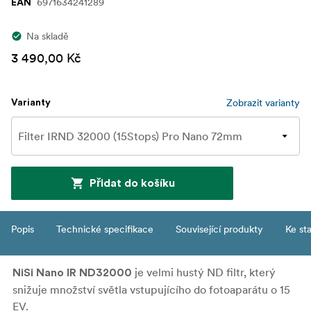
6971634241289
EAN
Na skladě
3 490,00 Kč
Zobrazit varianty
Varianty
Přidat do košíku
Popis
Technické specifikace
Související produkty
Ke st
je velmi hustý ND filtr, který
NiSi Nano IR ND32000
snižuje množství světla vstupujícího do fotoaparátu o 15
EV.