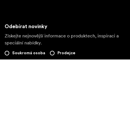
Odebírat novinky
Získejte nejnovější informace o produktech, inspiraci a
speciální nabídky.
Soukromá osoba
Prodejce
Přihlásit se
Navštivte další místní trh