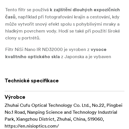
Tento filtr se používá
k zajištění dlouhých expozičních
, například při fotografování krajin a cestování, kdy
časů
může vytvořit snový efekt spolu s pohyblivými mraky a
hladkým povrchem vody. Hodí se také při použití široké
clony u portrétů.
Filtr NiSi Nano IR ND32000 je vyroben z
vysoce
z Japonska a je vybaven
kvalitního optického skla
vícevrstvými antireflexními povlaky na obou
, které poskystují maximální kontrast a snižují
stranách
riziko nežádoucích odlesků a odrazů.
Technické specifikace
Vysoce
odolný nano povlak odpuzuje vodu a
, a také umožňuje velmi snadné čištění filtru.
Výrobce
mastnotu
Speciální
a
IR povlak eliminuje infračervené světlo
Zhuhai Cufu Optical Technology Co. Ltd., No.22, Pingbei
pomáhá zajistit neutrální reprodukci barev i při dlouhých
No.1 Road, Nanping Science and Technology Industrial
expozičních časech.
Park, Xiangzhou District, Zhuhai, China, 519060,
https://en.nisioptics.com/