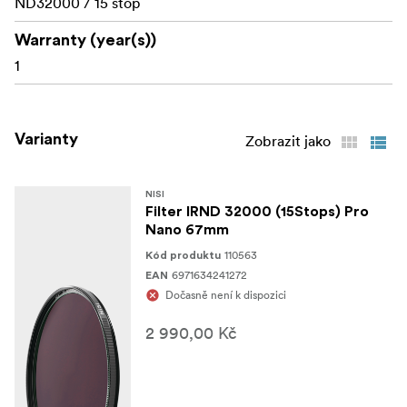
ND32000 / 15 stop
Warranty (year(s))
1
Varianty
Zobrazit jako
NISI
Filter IRND 32000 (15Stops) Pro
Nano 67mm
110563
Kód produktu
6971634241272
EAN
Dočasně není k dispozici
2 990,00 Kč