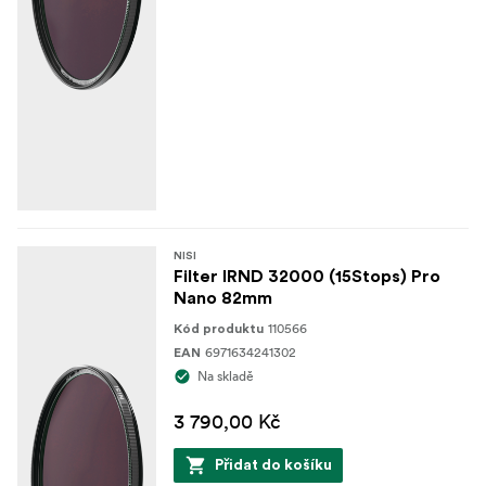
NISI
Filter IRND 32000 (15Stops) Pro
Nano 82mm
110566
Kód produktu
6971634241302
EAN
Na skladě
3 790,00 Kč
Přidat do košíku