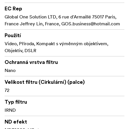
Rámeček filtru je
vyrobený z hliníku s tloušťkou
, což znamená, že lze filtr použít na
pouhých 3,5mm
EC Rep
širokoúhlé objektivy, aniž by došlo k vinětaci.
Global One Solution LTD, 6 rue d'Armaillé 75017 Paris,
France Jeffrey Lin, France,
GOS.business@hotmail.com
Hlavní vlastnosti:
• ND faktor 32000, rozšiřuje expozici o 15 EV
Použití
• Ultratenký, matný černý rámeček s tloušťkou pouhých
Video, Příroda, Kompakt s výměnným objektivem,
3,5mm
Objektiv, DSLR
• Optické sklo nejvyšší kvality
• IR povlak snižuje riziko barevných odstínů při dlouhých
Ochranná vrstva filtru
expozičních časech
Nano
• Nano povlak odpuzuje vodu, mastnotu a prach
• Velmi snadno se čistí
Velikost filtru (Cirkulární) (palce)
72
Typ filtru
IRND
ND efekt