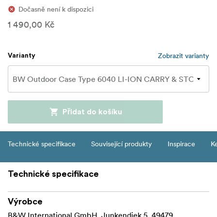
Dočasně není k dispozici
1 490,00 Kč
Zobrazit varianty
Varianty
Přidat do košíku
Technické specifikace
Související produkty
Inspirace
Ke
Technické specifikace
Výrobce
B&W International GmbH, Junkendiek 5, 49479