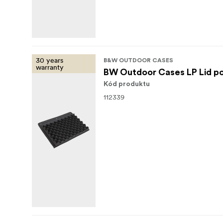
30 years
B&W OUTDOOR CASES
warranty
BW Outdoor Cases LP Lid po
Kód produktu
112339