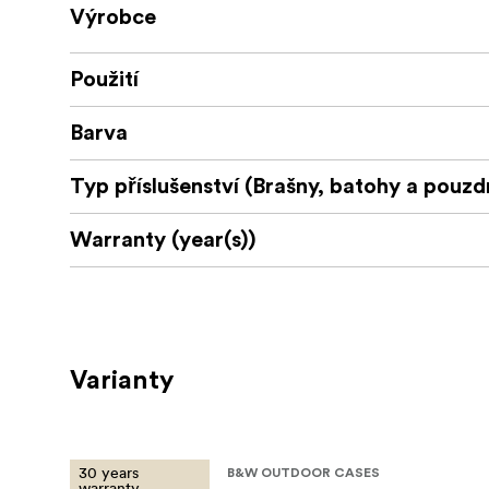
Výrobce
Použití
Barva
Typ příslušenství (Brašny, batohy a pouzd
Warranty (year(s))
Varianty
30 years
B&W OUTDOOR CASES
warranty