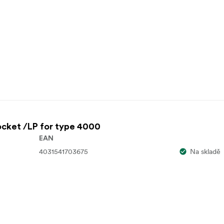
cket /LP for type 4000
EAN
4031541703675
Na skladě