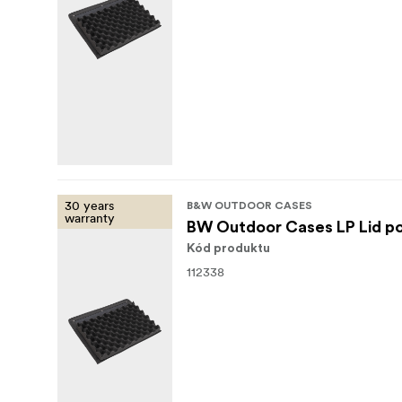
30 years
B&W OUTDOOR CASES
warranty
BW Outdoor Cases LP Lid po
Kód produktu
112338