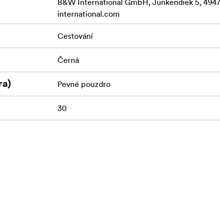
B&W International GmbH, Junkendiek 5, 49
international.com
Cestování
Černá
ra)
Pevné pouzdro
30