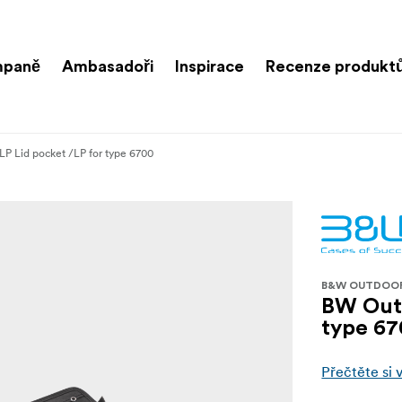
paně
Ambasadoři
Inspirace
Recenze produkt
P Lid pocket /LP for type 6700
B&W OUTDOO
BW Outd
type 6
Přečtěte si 