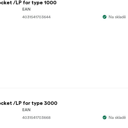
cket /LP for type 1000
EAN
4031541703644
Na skladě
cket /LP for type 3000
EAN
4031541703668
Na skladě