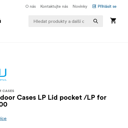
O nás
Kontaktujte nás
Novinky
Přihlásit se
ů
R CASES
oor Cases LP Lid pocket /LP for
700
více