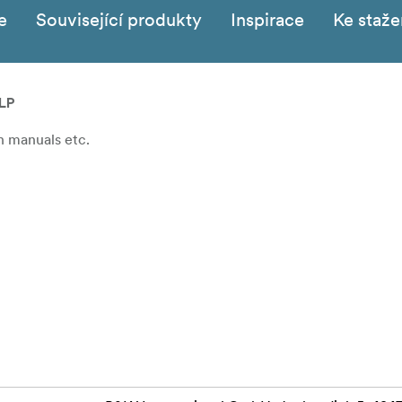
e
Související produkty
Inspirace
Ke staže
LP
n manuals etc.