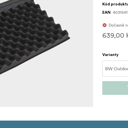
Kód produkt
4031541
EAN
Dočasně ne
639,00 
Varianty