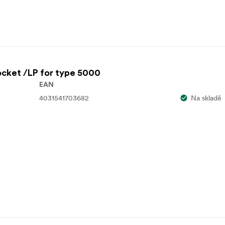
cket /LP for type 5000
EAN
4031541703682
Na skladě