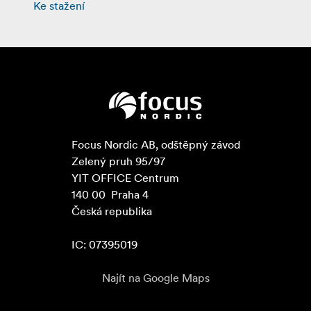
Ke stažení
Focus Nordic AB, odštěpný závod

Zelený pruh 95/97

YIT OFFICE Centrum

140 00  Praha 4

Česká republika

IC: 07395019
Najít na Google Maps