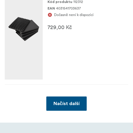
112312
Kód produktu
4031541703637
EAN
Dočasně není k dispozici
729,00 Kč
Načíst další