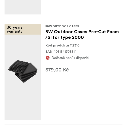
30 years
B&W OUTDOOR CASES
warranty
BW Outdoor Cases Pre-Cut Foam
/SI for type 2000
112310
Kód produktu
4031541703514
EAN
Dočasně není k dispozici
379,00 Kč