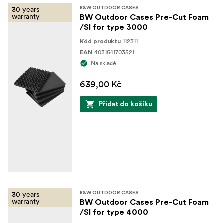
30 years
B&W OUTDOOR CASES
warranty
BW Outdoor Cases Pre-Cut Foam
/SI for type 3000
112311
Kód produktu
4031541703521
EAN
Na skladě
639,00 Kč
Přidat do košíku
30 years
B&W OUTDOOR CASES
warranty
BW Outdoor Cases Pre-Cut Foam
/SI for type 4000