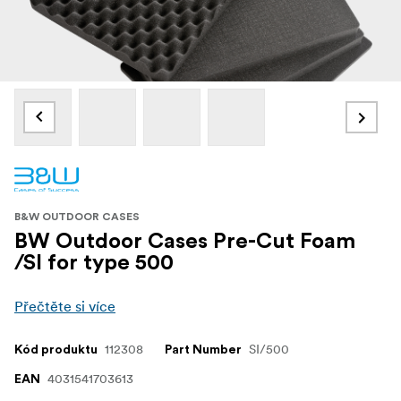
B&W OUTDOOR CASES
BW Outdoor Cases Pre-Cut Foam
/SI for type 500
Přečtěte si více
112308
SI/500
Kód produktu
Part Number
4031541703613
EAN